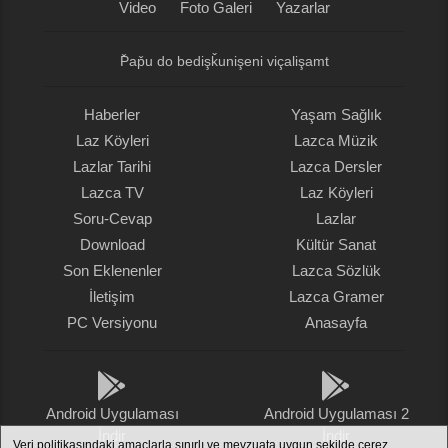
Video
Foto Galeri
Yazarlar
P̌ap̌u do bedişǩunişeni viçalişamt
Haberler
Yaşam Sağlık
Laz Köyleri
Lazca Müzik
Lazlar Tarihi
Lazca Dersler
Lazca TV
Laz Köyleri
Soru-Cevap
Lazlar
Download
Kültür Sanat
Son Eklenenler
Lazca Sözlük
İletişim
Lazca Gramer
PC Versiyonu
Anasayfa
Android Uygulaması
Android Uygulaması 2
İndir
İndir
Veri politikasındaki amaçlarla sınırlı ve mevzuata uygun şekilde çerez