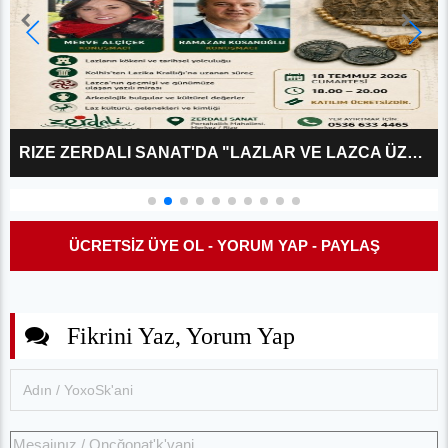
RIZE ZERDALI SANAT'DA "LAZLAR VE LAZCA ÜZERINE?" KÜLTÜR SÖYLEŞISI
ÜCRETSİZ ÜYE OL - YORUM YAP - PAYLAŞ
Fikrini Yaz, Yorum Yap