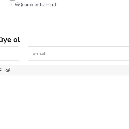
{comments-num}
üye ol