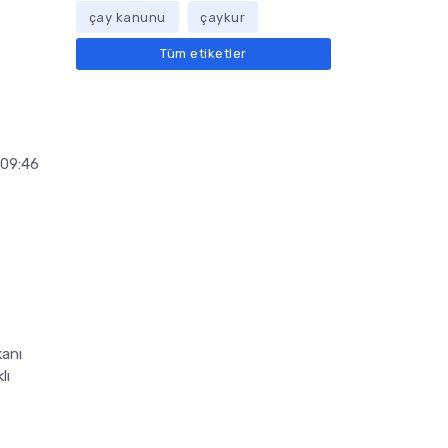
çay kanunu
çaykur
Tüm etiketler
 09:46
kanı
lı