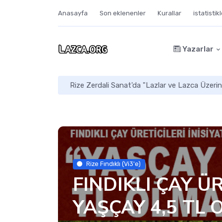
Anasayfa
Son eklenenler
Kurallar
istatistik
Yazarlar
Rize Zerdali Sanat'da "Lazlar ve Lazca Üzerin
Rize Fındıklı (Vi3'e)
FINDIKLI ÇAY ÜR
YAŞÇAY 4,5 TL 