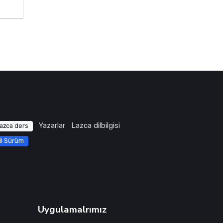
Yazarlar
Lazca dilbilgisi
azca ders
il Sürüm
Uygulamalrımız