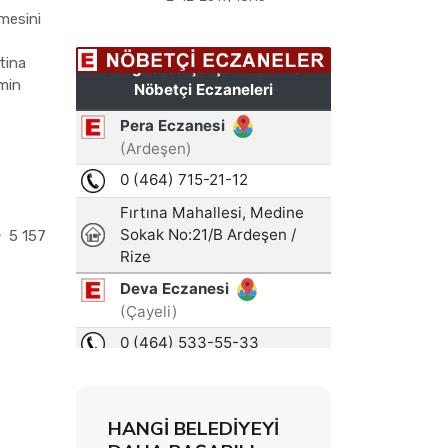
lmesini
tina
imin
5 157
HANGİ BELEDİYEYİ