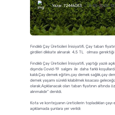
Yazar:
72446053
8-05-2020, 12
Fındıklı Çay Üreticileri İnisiyatifi, Çay taban fiy
girdileri dikkate alınarak 4,5 TL olması gerektiği 
Fındıklı Çay Üreticileri İnisiyatifi, yaptığı yazıl
dışında Covid-19 salgını ile daha farklı koşullard
kaldı.Çay demek eğitim,çay demek sağlık,çay dem
demek yaşamı sürekli kılabilmek kısacası geleceğiz
olarak;Açıklanacak olan taban fiyatının altında 
alınmalıdır" denildi.
Kota ve kontejyanın üreticilerin topladıkları çayı 
açıklamada şunlara yer verildi: