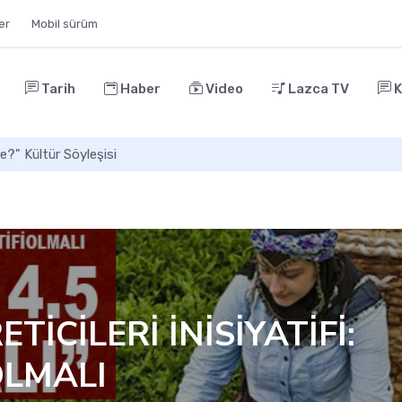
ler
Mobil sürüm
Tarih
Haber
Video
Lazca TV
K
e?" Kültür Söyleşisi
ETİCİLERİ İNİSİYATİFİ:
OLMALI