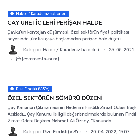
Haber / Karadeniz haberleri
ÇAY ÜRETİCİLERİ PERİŞAN HALDE
Çayku'un kontejan düşürmesi, özel sektörün fiyat politikası
sayesinde ,üretici çaya başlamadan perişan hale düştü.
Kategori:
Haber
/
Karadeniz haberleri
25-05-2021,
{comments-num}
Rize Fındıklı (Vi3'e)
ÖZEL SEKTÖRÜN SÖMÜRÜ DÜZENİ
Çay Kanunun Çıkmamasının Nedenini Fındıklı Ziraat Odası Baş
Açıkladı… Çay Kanunu ile ilgili değerlendirmelerde bulunan Fındık
Ziraat Odası Başkanı Mehmet Ali Özsoy, "Kanunda
Kategori:
Rize Fındıklı (Vi3'e)
20-04-2022, 15:07