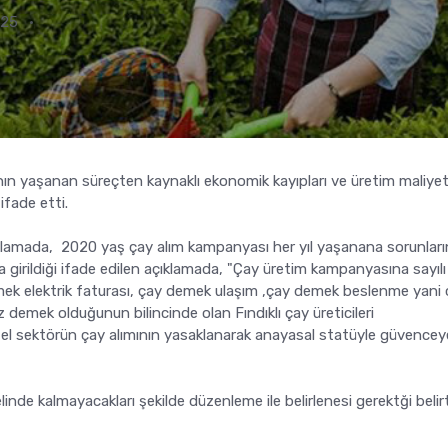
:25
atının yaşanan süreçten kaynaklı ekonomik kayıpları ve üretim maliyet
ifade etti.
ı açıklamada, 2020 yaş çay alım kampanyası her yıl yaşanana sorunları
a girildiği ifade edilen açıklamada, "Çay üretim kampanyasına sayılı
ek elektrik faturası, çay demek ulaşım ,çay demek beslenme yani 
 demek olduğunun bilincinde olan Fındıklı çay üreticileri
özel sektörün çay alımının yasaklanarak anayasal statüyle güvencey
elinde kalmayacakları şekilde düzenleme ile belirlenesi gerektği belir