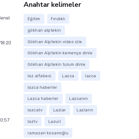
Anahtar kelimeler
Genel
Eğitim
Fındıklı
gökhan alptekin
Gökhan Alptekin video izle
18:20
Gökhan Alptekin kemençe dinle
Gökhan Alptekin tulum dinle
laz alfabesi
Lazca
lazca
lazca haberler
Lazca haberler
Lazcanın
lazcatv
Lazlar
Lazların
10:57
laztv
Lazuri
ramazan kosanoğlu