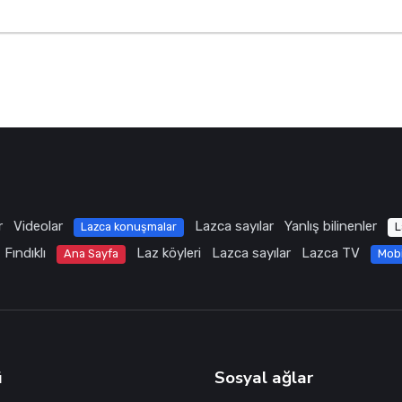
r
Videolar
Lazca sayılar
Yanlış bilinenler
Lazca konuşmalar
L
Fındıklı
Laz köyleri
Lazca sayılar
Lazca TV
Ana Sayfa
Mob
ü
Sosyal ağlar