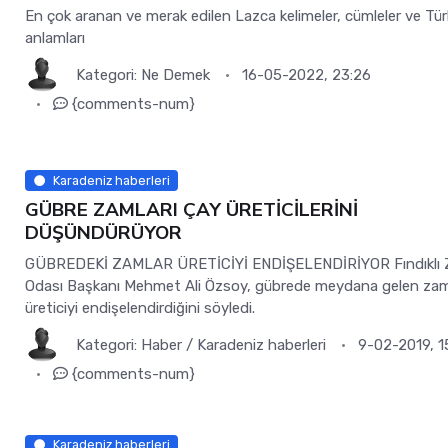
En çok aranan ve merak edilen Lazca kelimeler, cümleler ve Tü
anlamları
Kategori:
Ne Demek
16-05-2022, 23:26
{comments-num}
Karadeniz haberleri
GÜBRE ZAMLARI ÇAY ÜRETİCİLERİNİ
DÜŞÜNDÜRÜYOR
GÜBREDEKİ ZAMLAR ÜRETİCİYİ ENDİŞELENDİRİYOR Fındıklı Z
Odası Başkanı Mehmet Ali Özsoy, gübrede meydana gelen zam
üreticiyi endişelendirdiğini söyledi.
Kategori:
Haber
/
Karadeniz haberleri
9-02-2019, 1
{comments-num}
Karadeniz haberleri