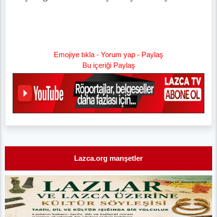
Emojiye tıkla - Yorum yap - Paylaş
Bu içeriği Paylaş
Lazca.org manşetler