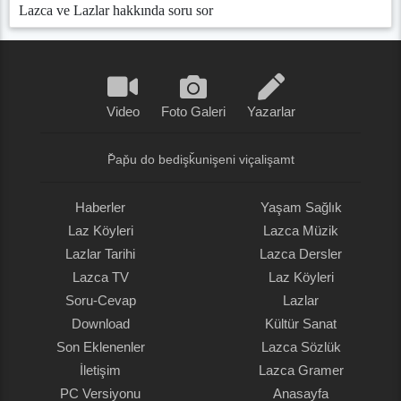
Lazca ve Lazlar hakkında soru sor
Video
Foto Galeri
Yazarlar
P̌ap̌u do bedişǩunişeni viçalişamt
Haberler
Yaşam Sağlık
Laz Köyleri
Lazca Müzik
Lazlar Tarihi
Lazca Dersler
Lazca TV
Laz Köyleri
Soru-Cevap
Lazlar
Download
Kültür Sanat
Son Eklenenler
Lazca Sözlük
İletişim
Lazca Gramer
PC Versiyonu
Anasayfa