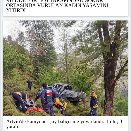
RİZE'DE ESKİ EŞİ TARAFINDAN SOKAK
ORTASINDA VURULAN KADIN YAŞAMINI
YİTİRDİ
Artvin'de kamyonet çay bahçesine yuvarlandı: 1 ölü, 3
yaralı