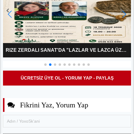
RIZE ZERDALI SANAT'DA "LAZLAR VE LAZCA ÜZERINE?" KÜLTÜR SÖYLEŞISI
ÜCRETSİZ ÜYE OL - YORUM YAP - PAYLAŞ
Fikrini Yaz, Yorum Yap