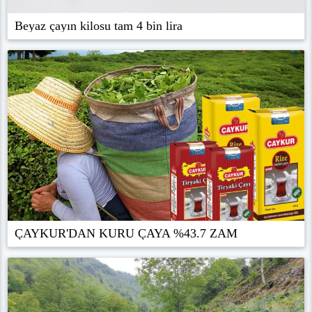
Beyaz çayın kilosu tam 4 bin lira
ÇAYKUR'DAN KURU ÇAYA %43.7 ZAM