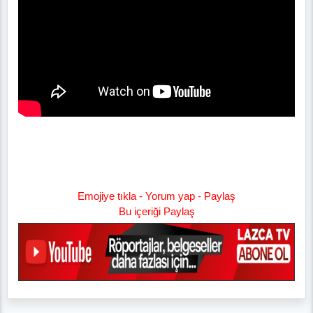
Emojiye tıkla - Yorum yap - Paylaş
Bu içeriği Paylaş