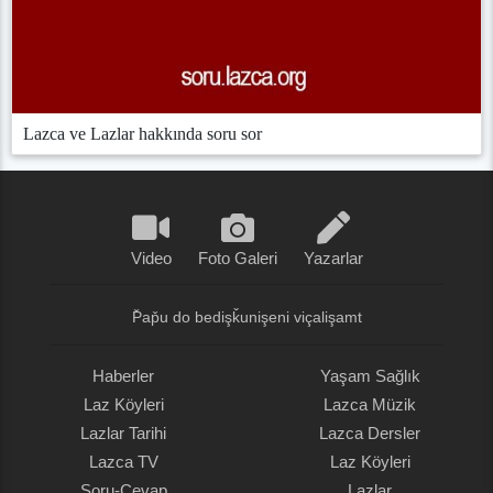
Lazca ve Lazlar hakkında soru sor
Video
Foto Galeri
Yazarlar
P̌ap̌u do bedişǩunişeni viçalişamt
Haberler
Yaşam Sağlık
Laz Köyleri
Lazca Müzik
Lazlar Tarihi
Lazca Dersler
Lazca TV
Laz Köyleri
Soru-Cevap
Lazlar