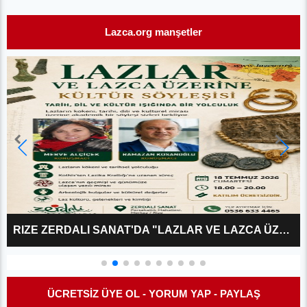
Lazca.org manşetler
RIZE ZERDALI SANAT'DA "LAZLAR VE LAZCA ÜZERINE?" KÜLTÜR SÖYLEŞISI
ÜCRETSİZ ÜYE OL - YORUM YAP - PAYLAŞ