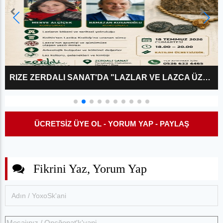
RIZE ZERDALI SANAT'DA "LAZLAR VE LAZCA ÜZERINE?" KÜLTÜR SÖYLEŞISI
ÜCRETSİZ ÜYE OL - YORUM YAP - PAYLAŞ
Fikrini Yaz, Yorum Yap