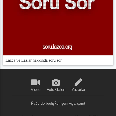
Lazca ve Lazlar hakkında soru sor
Video
Foto Galeri
Yazarlar
P̌ap̌u do bedişǩunişeni viçalişamt