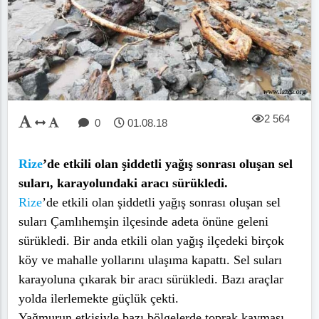
2 564
0
01.08.18
Rize
’de etkili olan şiddetli yağış sonrası oluşan sel
suları, karayolundaki aracı sürükledi.
Rize
’de etkili olan şiddetli yağış sonrası oluşan sel
suları Çamlıhemşin ilçesinde adeta önüne geleni
sürükledi. Bir anda etkili olan yağış ilçedeki birçok
köy ve mahalle yollarını ulaşıma kapattı. Sel suları
karayoluna çıkarak bir aracı sürükledi. Bazı araçlar
yolda ilerlemekte güçlük çekti.
Yağmurun etkisiyle bazı bölgelerde toprak kayması