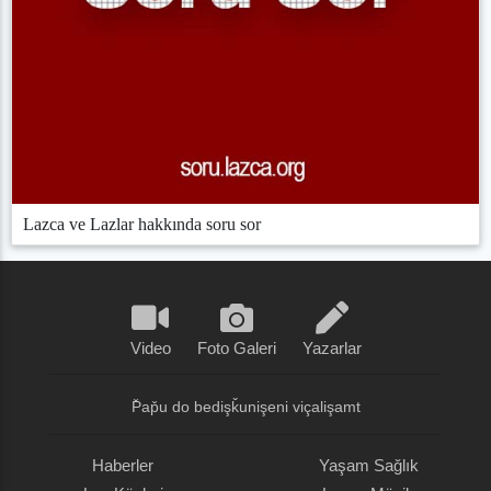
Lazca ve Lazlar hakkında soru sor
Video
Foto Galeri
Yazarlar
P̌ap̌u do bedişǩunişeni viçalişamt
Haberler
Yaşam Sağlık