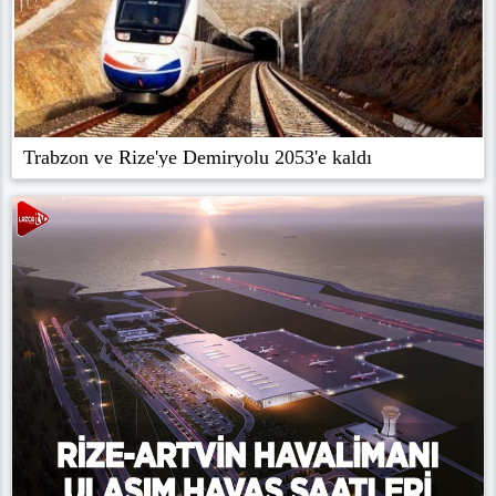
Trabzon ve Rize'ye Demiryolu 2053'e kaldı