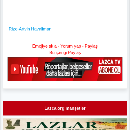
Rize-Artvin Havalimanı
Emojiye tıkla - Yorum yap - Paylaş
Bu içeriği Paylaş
Lazca.org manşetler