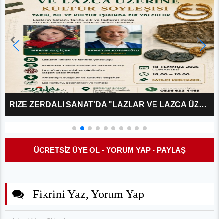
RIZE ZERDALI SANAT'DA "LAZLAR VE LAZCA ÜZERINE?" KÜLTÜR SÖYLEŞISI
ÜCRETSİZ ÜYE OL - YORUM YAP - PAYLAŞ
Fikrini Yaz, Yorum Yap