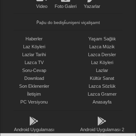
Video
Foto Galeri
Yazarlar
P̌ap̌u do bedişǩunişeni viçalişamt
Haberler
Yaşam Sağlık
Laz Köyleri
Lazca Müzik
Lazlar Tarihi
Lazca Dersler
Lazca TV
Laz Köyleri
Soru-Cevap
Lazlar
Download
Kültür Sanat
Son Eklenenler
Lazca Sözlük
İletişim
Lazca Gramer
PC Versiyonu
Anasayfa
Android Uygulaması
Android Uygulaması 2