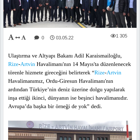
1 305
0
03.05.22
Ulaştırma ve Altyapı Bakanı Adil Karaismailoğlu,
Rize
-
Artvin
Havalimanı'nın 14 Mayıs'ta düzenlenecek
törenle hizmete gireceğini belirterek “
Rize
-
Artvin
Havalimanımız, Ordu-Giresun Havalimanı'nın
ardından Türkiye’nin deniz üzerine dolgu yapılarak
inşa ettiği ikinci, dünyanın ise beşinci havalimanıdır.
Avrupa’da başka bir örneği de yok” dedi.