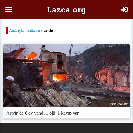
Laz
ca.org
Anasayfa
»
Etiketler
» artvin
Artvin'de 6 ev yandı 1 ölü, 1 kayıp var