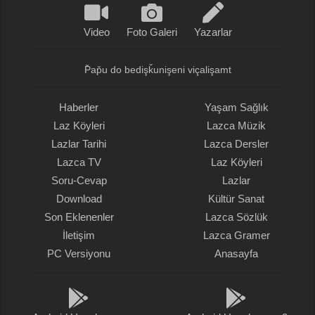
Video
Foto Galeri
Yazarlar
P̌ap̌u do bedişǩunişeni viçalişamt
Haberler
Yaşam Sağlık
Laz Köyleri
Lazca Müzik
Lazlar Tarihi
Lazca Dersler
Lazca TV
Laz Köyleri
Soru-Cevap
Lazlar
Download
Kültür Sanat
Son Eklenenler
Lazca Sözlük
İletişim
Lazca Gramer
PC Versiyonu
Anasayfa