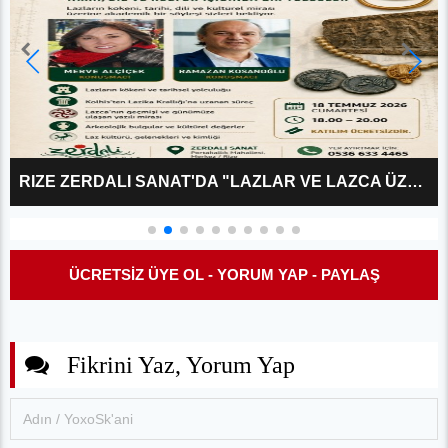
RIZE ZERDALI SANAT'DA "LAZLAR VE LAZCA ÜZERINE?" KÜLTÜR SÖYLEŞISI
ÜCRETSİZ ÜYE OL - YORUM YAP - PAYLAŞ
Fikrini Yaz, Yorum Yap