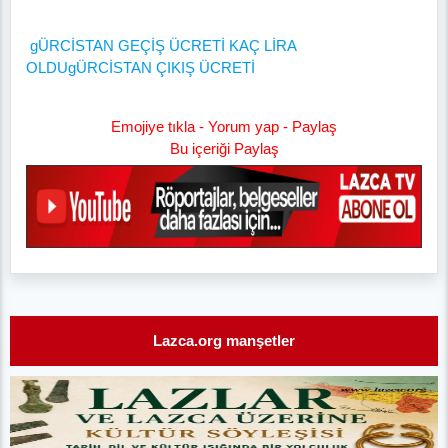
gÜRCİSTAN GEÇİŞ ÜCRETİ KAÇ LİRA
OLDU
gÜRCİSTAN ÇIKIŞ ÜCRETİ
Emojiye tıkla - Yorum yap - Paylaş
Bu içeriği Paylaş
Lazca.org manşetler