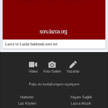
Lazca ve Lazlar hakkında soru sor
Video
Foto Galeri
Yazarlar
P̌ap̌u do bedişǩunişeni viçalişamt
Haberler
Yaşam Sağlık
Laz Köyleri
Lazca Müzik