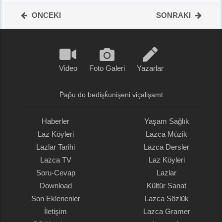
ONCEKI
SONRAKI
Video
Foto Galeri
Yazarlar
P̌ap̌u do bedişǩunişeni viçalişamt
Haberler
Yaşam Sağlık
Laz Köyleri
Lazca Müzik
Lazlar Tarihi
Lazca Dersler
Lazca TV
Laz Köyleri
Soru-Cevap
Lazlar
Download
Kültür Sanat
Son Eklenenler
Lazca Sözlük
İletişim
Lazca Gramer