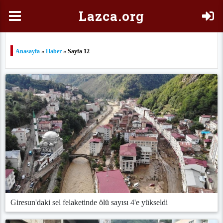
Laz
ca.org
Anasayfa
»
Haber
» Sayfa 12
Giresun'daki sel felaketinde ölü sayısı 4'e yükseldi