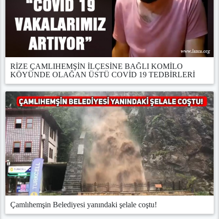
RİZE ÇAMLIHEMŞİN İLÇESİNE BAĞLI KOMİLO
KÖYÜNDE OLAĞAN ÜSTÜ COVİD 19 TEDBİRLERİ
Çamlıhemşin Belediyesi yanındaki şelale coştu!