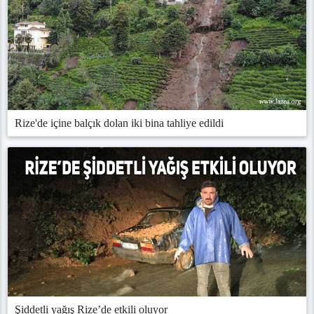
Rize'de içine balçık dolan iki bina tahliye edildi
Şiddetli yağış Rize’de etkili oluyor