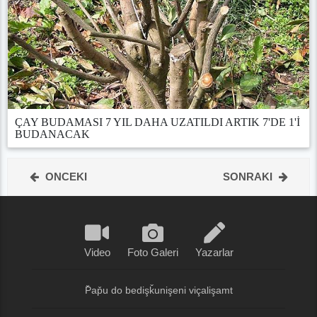
ÇAY BUDAMASI 7 YIL DAHA UZATILDI ARTIK 7'DE 1'İ
BUDANACAK
ONCEKI
SONRAKI
Video
Foto Galeri
Yazarlar
P̌ap̌u do bedişǩunişeni viçalişamt