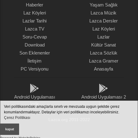
Haberler
Yaşam Sağlık
Laz Köyleri
Lazca Müzik
Lazlar Tarihi
Lazca Dersler
Lazca TV
Laz Köyleri
Soru-Cevap
Lazlar
Download
Kültür Sanat
Son Eklenenler
Lazca Sözlük
İletişim
Lazca Gramer
PC Versiyonu
Anasayfa
Android Uygulaması
Android Uygulaması 2
İndir
İndir
Veri politikasındaki amaçlarla sınırlı ve mevzuata uygun şekilde çerez
konumlandırmaktayız. Detaylar için veri politikamızı inceleyebilirsiniz.
Çerez Politikası
Lazca.org 2011-2022
kapat
Powered by WebsitePolicies