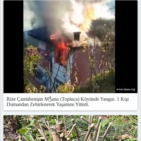
Rize Çamlıhemşin MǮanu (Topluca) Köyünde Yangın. 1 Kişi
Dumandan Zehirlenerek Yaşamını Yitirdi.