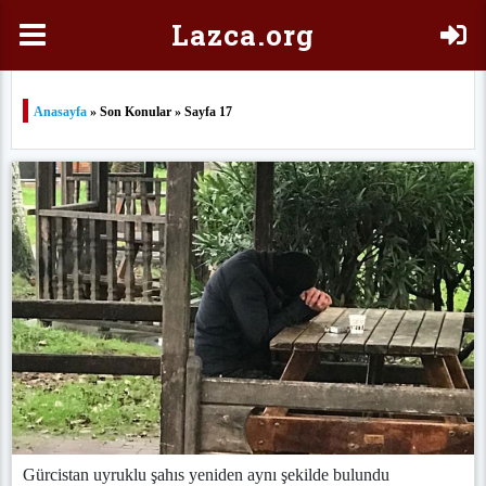
Laz
ca.org
Anasayfa
» Son Konular » Sayfa 17
Gürcistan uyruklu şahıs yeniden aynı şekilde bulundu