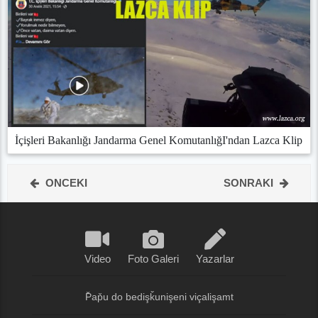
İçişleri Bakanlığı Jandarma Genel KomutanlığI'ndan Lazca Klip
ONCEKI
SONRAKI
Video
Foto Galeri
Yazarlar
P̌ap̌u do bedişǩunişeni viçalişamt