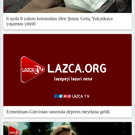
6 ayda 8 yakını koronadan ölen Şenay Genç Yalçınkaya
yaşamını yitirdi
Ermenistan-Gürcistan sınırında deprem meydana geldi.