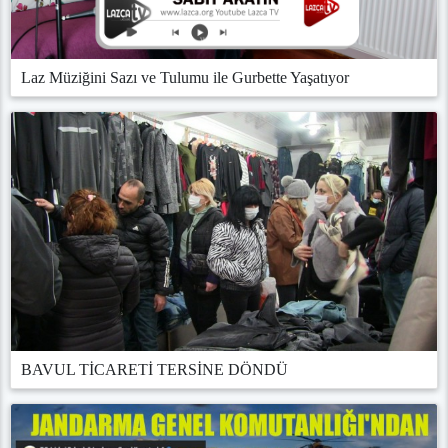
Laz Müziğini Sazı ve Tulumu ile Gurbette Yaşatıyor
BAVUL TİCARETİ TERSİNE DÖNDÜ