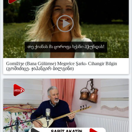
Gomiz̆iʒe (Bana Gülümse) Megrelce Şarkı- Cihangir Bilgin
(გომიძიცე- ჯიჰანგირ ბილგინი)