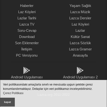
Haberler
Yaşam Sağlık
Laz Köyleri
Lazca Müzik
Lazlar Tarihi
Lazca Dersler
Lazca TV
Laz Köyleri
Soru-Cevap
Lazlar
Download
Kültür Sanat
Son Eklenenler
Lazca Sözlük
İletişim
Lazca Gramer
PC Versiyonu
Anasayfa
Android Uygulaması
Android Uygulaması 2
İndir
İndir
Veri politikasındaki amaçlarla sınırlı ve mevzuata uygun şekilde çerez
konumlandırmaktayız. Detaylar için veri politikamızı inceleyebilirsiniz.
Çerez Politikası
Lazca.org 2011-2022
kapat