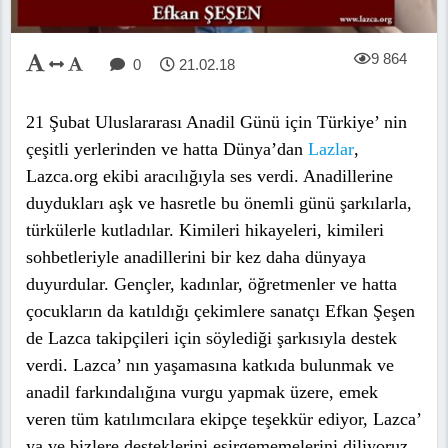
9 864
0
21.02.18
21 Şubat Uluslararası Anadil Günü için Türkiye’ nin
çeşitli yerlerinden ve hatta Dünya’dan
Lazlar
,
Lazca.org ekibi aracılığıyla ses verdi. Anadillerine
duydukları aşk ve hasretle bu önemli günü şarkılarla,
türkülerle kutladılar. Kimileri hikayeleri, kimileri
sohbetleriyle anadillerini bir kez daha dünyaya
duyurdular. Gençler, kadınlar, öğretmenler ve hatta
çocukların da katıldığı çekimlere sanatçı Efkan Şeşen
de Lazca takipçileri için söylediği şarkısıyla destek
verdi. Lazca’ nın yaşamasına katkıda bulunmak ve
anadil farkındalığına vurgu yapmak üzere, emek
veren tüm katılımcılara ekipçe teşekkür ediyor, Lazca’
ya ve bizlere desteklerini esirgememelerini diliyoruz.