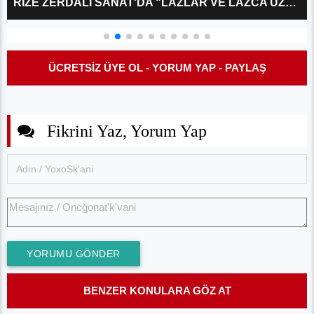
RIZE ZERDALI SANAT'DA "LAZLAR VE LAZCA ÜZERINE?" KÜLTÜR SÖYLEŞISI
ÜCRETSİZ ÜYE OL - YORUM YAP - PAYLAŞ
Fikrini Yaz, Yorum Yap
YORUMU GÖNDER
BENZER KONULARA GÖZ AT