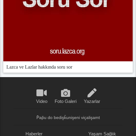
Lazca ve Lazlar hakkında soru sor
Video
Foto Galeri
Yazarlar
P̌ap̌u do bedişǩunişeni viçalişamt
Haberler
Yaşam Sağlık