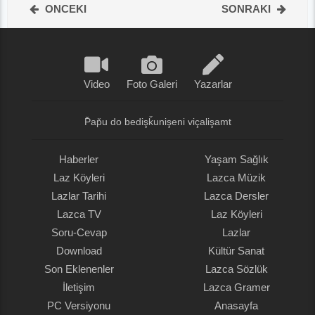
ONCEKI
SONRAKI
Video
Foto Galeri
Yazarlar
P̌ap̌u do bedişǩunişeni viçalişamt
Haberler
Yaşam Sağlık
Laz Köyleri
Lazca Müzik
Lazlar Tarihi
Lazca Dersler
Lazca TV
Laz Köyleri
Soru-Cevap
Lazlar
Download
Kültür Sanat
Son Eklenenler
Lazca Sözlük
İletişim
Lazca Gramer
PC Versiyonu
Anasayfa