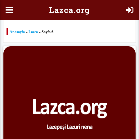
Laz
ca.org
Anasayfa
»
Lazca
» Sayfa 6