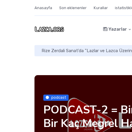
Anasayfa
Son eklenenler
Kurallar
istatistik
Yazarlar
Rize Zerdali Sanat'da "Lazlar ve Lazca Üzerin
podcast
PODCAST-2 = Bir 
Bir Kaç Megrel H