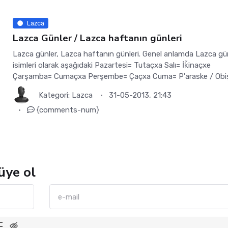
Lazca
Lazca Günler / Lazca haftanın günleri
Lazca günler, Lazca haftanın günleri. Genel anlamda Lazca g
isimleri olarak aşağıdaki Pazartesi= Tutaçxa Salı= İǩinaçxe
Çarşamba= Cumaçxa Perşembe= Çaçxa Cuma= P'araske / Obi
Kategori:
Lazca
31-05-2013, 21:43
{comments-num}
üye ol