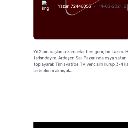
Yazar:
72446053
14-03-2021, 23
Yıl 2 bin başları o zamanlar ben genç bir Lazım.
farkındayım. Ardeşen Salı Pazarı'nda eşya satan
toplayarak Timisvati'de TV vericisini kurup 3-4 k
antenlerini almıştık...