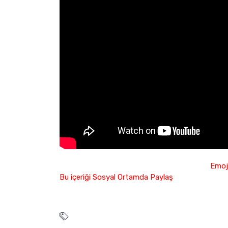
Emoji
Bu içeriği Sosyal Ortamda Paylaş