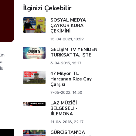
İlginizi Çekebilir
SOSYAL MEDYA
ÇAYKUR KURA
ÇEKİMİNİ
15-04-2021, 10:59
GELİŞİM TV YENİDEN
TURKSATTA. İŞTE
mün
ra
3-04-2015, 16:17
du
47 Milyon TL
Harcanan Rize Çay
Çarşısı
7-05-2022, 14:30
LAZ MÜZİĞİ
BELGESELİ -
JİLEMONA
11-06-2018, 22:17
GÜRCİSTAN'DA