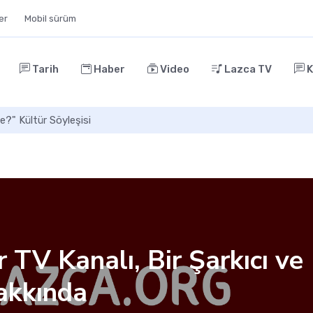
ler
Mobil sürüm
Tarih
Haber
Video
Lazca TV
K
e?" Kültür Söyleşisi
TV Kanalı, Bir Şarkıcı ve
akkında