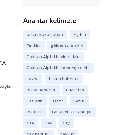
Anahtar kelimeler
artvin kaza haberi
Eğitim
Fındıklı
gökhan alptekin
Gökhan Alptekin video izle
CA
Gökhan Alptekin kemençe dinle
Lazca
Lazca haberler
n
layları
lazca haberler
Lazcanın
Lazların
laztv
Lazuri
lazuritv
ramazan kosanoğlu
rize
Çay
çay
çay kanunu
çaykur