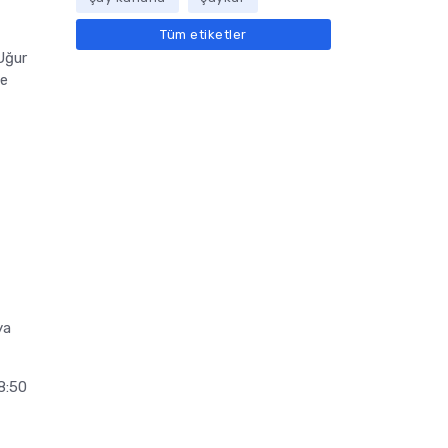
Tüm etiketler
Uğur
ne
ya
8:50