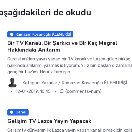
aşağıdakileri de okudu
Ramazan Kosanoğlu ǨLEMURİŞİ
Bir TV Kanalı, Bir Şarkıcı ve Bİr Kaç Megrel
Hakkındaki Anılarım
Gürcistan'dan yayın yapan bir TV kanalı ve Lazca gülen birkaç
hakkında anılarımı yazmak istiyorum. Yıl 2 bin başları o zamanl
genç bir Laz'ım. Henüz tam işin
Kategori:
Yazarlar
/
Ramazan Kosanoğlu ǨLEMURİŞİ
12-01-2019, 10:45
{comments-num}
Genel
Gelişim TV Lazca Yayın Yapacak
Gelişimtv dünyanın ilk Lazca yayın yapan kanalı olmak için kolla