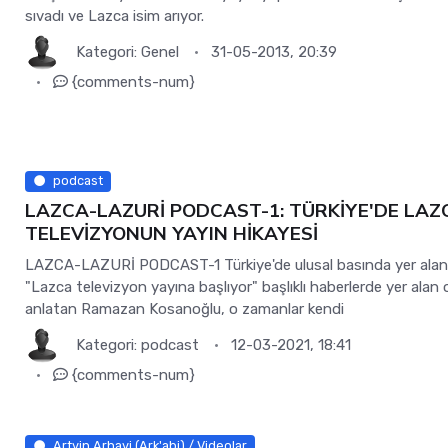
sıvadı ve Lazca isim arıyor.
Kategori:
Genel
31-05-2013, 20:39
{comments-num}
podcast
LAZCA-LAZURİ PODCAST-1: TÜRKİYE'DE LAZ
TELEVİZYONUN YAYIN HİKAYESİ
LAZCA-LAZURİ PODCAST-1 Türkiye'de ulusal basında yer ala
"Lazca televizyon yayına başlıyor" başlıklı haberlerde yer alan o
anlatan Ramazan Kosanoğlu, o zamanlar kendi
Kategori:
podcast
12-03-2021, 18:41
{comments-num}
Artvin Arhavi (Ark'abi) / Videolar