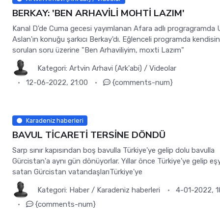
BERKAY: 'BEN ARHAVİLİ MOHTİ LAZIM'
Kanal D'de Cuma gecesi yayımlanan Afara adlı progragramda 
Aslan'ın konuğu şarkıcı Berkay'dı. Eğlenceli programda kendisi
sorulan soru üzerine "Ben Arhaviliyim, moxti Lazım"
Kategori:
Artvin Arhavi (Ark'abi)
/
Videolar
12-06-2022, 21:00
{comments-num}
Karadeniz haberleri
BAVUL TİCARETİ TERSİNE DÖNDÜ
Sarp sınır kapısından boş bavulla Türkiye'ye gelip dolu bavulla
Gürcistan'a aynı gün dönüyorlar. Yıllar önce Türkiye'ye gelip eş
satan Gürcistan vatandaşlarıTürkiye'ye
Kategori:
Haber
/
Karadeniz haberleri
4-01-2022, 1
{comments-num}