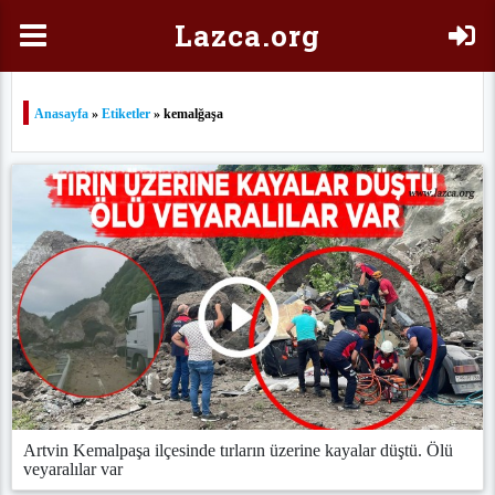
Laz
ca.org
Anasayfa
»
Etiketler
» kemalğaşa
Artvin Kemalpaşa ilçesinde tırların üzerine kayalar düştü. Ölü
veyaralılar var