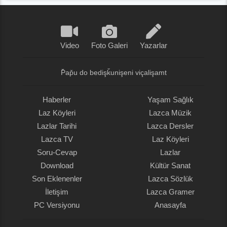
Video
Foto Galeri
Yazarlar
P̌ap̌u do bedişǩunişeni viçalişamt
Haberler
Yaşam Sağlık
Laz Köyleri
Lazca Müzik
Lazlar Tarihi
Lazca Dersler
Lazca TV
Laz Köyleri
Soru-Cevap
Lazlar
Download
Kültür Sanat
Son Eklenenler
Lazca Sözlük
İletişim
Lazca Gramer
PC Versiyonu
Anasayfa