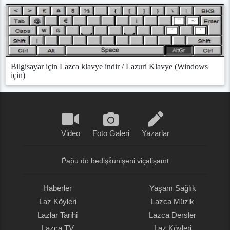
Bilgisayar için Lazca klavye indir / Lazuri Klavye (Windows
için)
Video
Foto Galeri
Yazarlar
P̌ap̌u do bedişǩunişeni viçalişamt
Haberler
Yaşam Sağlık
Laz Köyleri
Lazca Müzik
Lazlar Tarihi
Lazca Dersler
Lazca TV
Laz Köyleri