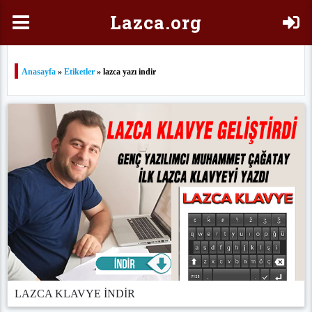
Laz
ca.org
Anasayfa
»
Etiketler
» lazca yazı indir
LAZCA KLAVYE İNDİR