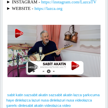
► INSTAGRAM -
https://instagram.com/LazcaTV
► WEBSITE -
https://lazca.org
sabit katin saz
sabit akatin saz
sabit akatin lazca şarkı
cuma
haye dinle
lazca lazuri nusa dinle
lazuri nusa video
lazca
şarerkı dinle
sabit akatin video
lazca video