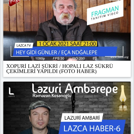
XOP̌URİ LAZİ ŞÜKRİ / HOPALI LAZ SÜKRÜ
ÇEKİMLERİ YAPILDI (FOTO HABER)