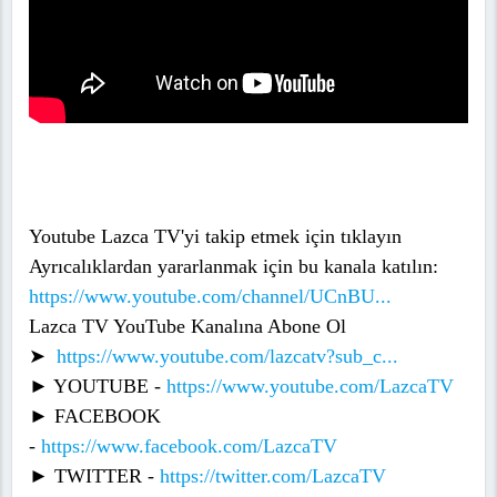
Youtube Lazca TV'yi takip etmek için tıklayın
Ayrıcalıklardan yararlanmak için bu kanala katılın:
https://www.youtube.com/channel/UCnBU...
Lazca TV YouTube Kanalına Abone Ol
➤
https://www.youtube.com/lazcatv?sub_c...
► YOUTUBE -
https://www.youtube.com/LazcaTV
► FACEBOOK
-
https://www.facebook.com/LazcaTV
► TWITTER -
https://twitter.com/LazcaTV