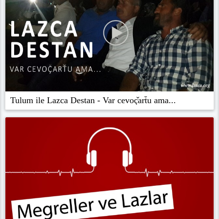
Tulum ile Lazca Destan - Var cevoç̌art̆u ama...