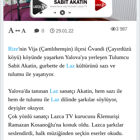
3 987
0
29.01.22
Rize
'nin Vija (Çamlıhemşin) ilçesi Ğvandi (Çayırdüzü
köyü) köyünde yaşarken Yalova'ya yerleşen Tulumcu
Sabit Akatin, gurbette de
Laz
kültürünü sazı ve
tulumu ile yaşatıyor.
Yalova'da tanınan
Laz
sanatçı Akatin, hem sazı ile
hem de tulumu ile
Laz
dilinde şarkılar söylüyor,
deyişler okuyor.
Çok yönlü sanatçı Lazca TV kurucusu Ǩlemurişi
Ramazan Kosanoğlu'na konuk oldu. Lazca şarkılar
seslendirdi, halk müziğinden seçkin eserler okudu.