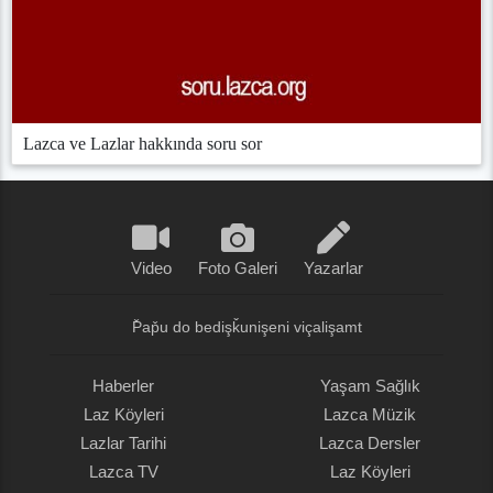
Lazca ve Lazlar hakkında soru sor
Video
Foto Galeri
Yazarlar
P̌ap̌u do bedişǩunişeni viçalişamt
Haberler
Yaşam Sağlık
Laz Köyleri
Lazca Müzik
Lazlar Tarihi
Lazca Dersler
Lazca TV
Laz Köyleri