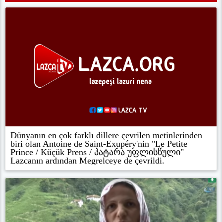
Dünyanın en çok farklı dillere çevrilen metinlerinden
biri olan Antoine de Saint-Exupéry'nin "Le Petite
Prince / Küçük Prens / პატარა უფლისწული"
Lazcanın ardından Megrelceye de çevrildi.