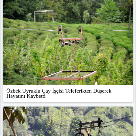
Özbek Uyruklu Çay İşçisi Teleferikten Düşerek
Hayatını Kaybetti