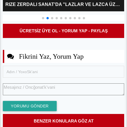
RIZE ZERDALI SANAT'DA "LAZLAR VE LAZCA ÜZERINE?" KÜLTÜR SÖYLEŞISI
ÜCRETSİZ ÜYE OL - YORUM YAP - PAYLAŞ
Fikrini Yaz, Yorum Yap
YORUMU GÖNDER
BENZER KONULARA GÖZ AT