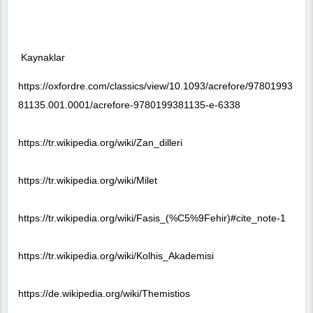
Kaynaklar
https://oxfordre.com/classics/view/10.1093/acrefore/97801993
81135.001.0001/acrefore-9780199381135-e-6338
https://tr.wikipedia.org/wiki/Zan_dilleri
https://tr.wikipedia.org/wiki/Milet
https://tr.wikipedia.org/wiki/Fasis_(%C5%9Fehir)#cite_note-1
https://tr.wikipedia.org/wiki/Kolhis_Akademisi
https://de.wikipedia.org/wiki/Themistios