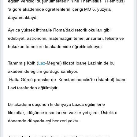
eğitim verildiği düşünülmektedir. Yine Themistius (Femitius)
'a göre akademide öğretilenlerin içeriği MÖ 6. yüzyıla
dayanmaktaydı.
Ayrıca yüksek ihtimalle Roma'daki retorik okulları gibi
edebiyat, astronomi, matematiğin temel unsurları, felsefe ve
hukukun temelleri de akademide öğretilmekteydi.
Tanınmış Kolh (
Laz
-Megrel) filozof Ioane Lazi'nin de bu
akademide eğitim gördüğü sanılıyor.
Hatta Gürcü prensler de Konstantinopolis'te (İstanbul) Ioane
Lazi tarafından eğitilmiştir.
Bir akademi düşünün ki dünyaya Lazca eğitimlerle
filozoflar, düşünce insanları ve vaizler yetiştirdi. Üstelik o
dönemde dünyada eşi benzeri yoktu.