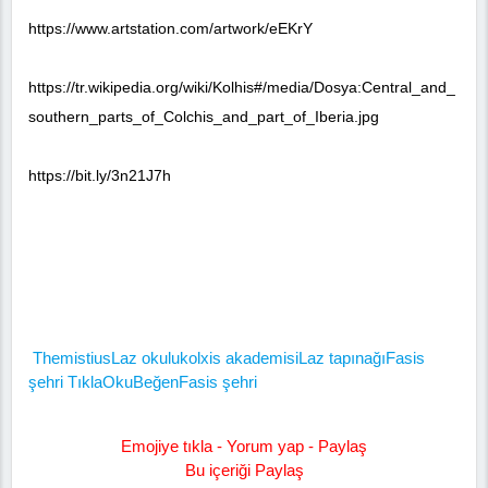
https://www.artstation.com/artwork/eEKrY
https://tr.wikipedia.org/wiki/Kolhis#/media/Dosya:Central_and_
southern_parts_of_Colchis_and_part_of_Iberia.jpg
https://bit.ly/3n21J7h
Themistius
Laz okulu
kolxis akademisi
Laz tapınağı
Fasis
şehri Tıkla
Oku
Beğen
Fasis şehri
Emojiye tıkla - Yorum yap - Paylaş
Bu içeriği Paylaş