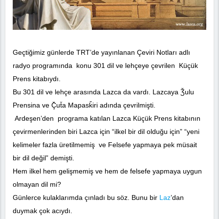
Geçtiğimiz günlerde TRT’de yayınlanan Çeviri Notları adlı
radyo programında konu 301 dil ve lehçeye çevrilen Küçük
Prens kitabıydı.
Bu 301 dil ve lehçe arasında Lazca da vardı. Lazcaya Ǯulu
Prensina ve Ç̌ut̆a Mapasǩiri adında çevrilmişti.
Ardeşen’den programa katılan Lazca Küçük Prens kitabının
çevirmenlerinden biri Lazca için “ilkel bir dil olduğu için” “yeni
kelimeler fazla üretilmemiş ve Felsefe yapmaya pek müsait
bir dil değil” demişti.
Hem ilkel hem gelişmemiş ve hem de felsefe yapmaya uygun
olmayan dil mi?
Günlerce kulaklarımda çınladı bu söz. Bunu bir
Laz
’dan
duymak çok acıydı.