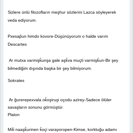
Sizlere ünlü filozofların meşhur sözlerini Lazca söyleyerek
veda ediyorum.
Pxesap̌un himdo kovore-Düşünüyorum o halde varım
Descartes
Ar mutxa varmişǩunşa gale aşǩva muçti varmişǩun-Bir şey
bilmediğim dışında başka bir şey bilmiyorum.
Sokrates
Ar ğurerepexvala oǩoşiruşi oçodu azirey-Sadece ölüler
savaşların sonunu görmüştür.
Platon
Mit̆i naaşǩurinen ǩoçi varayoropen-Kimse, korktuğu adamı