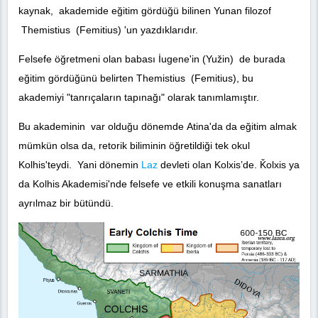
kaynak, akademide eğitim gördüğü bilinen Yunan filozof
Themistius (Femitius) 'un yazdıklarıdır.
Felsefe öğretmeni olan babası İugene'in (Yužin) de burada
eğitim gördüğünü belirten Themistius (Femitius), bu
akademiyi "tanrıçaların tapınağı" olarak tanımlamıştır.
Bu akademinin var olduğu dönemde Atina'da da eğitim almak
mümkün olsa da, retorik biliminin öğretildiği tek okul
Kolhis'teydi. Yani dönemin
Laz
devleti olan Kolxis’de. Ǩolxis ya
da Kolhis Akademisi'nde felsefe ve etkili konuşma sanatları
ayrılmaz bir bütündü.