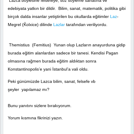
Lazca böylesine felsefeye, söz söyleme sanatına ve
edebiyata yatkın bir dildir. Bilim, sanat, matematik, politika gibi
birçok dalda insanlar yetiştirilen bu okullarda eğitimler
Laz
-
Megrel (Ǩolxice) dilinde
Lazlar
tarafından veriliyordu.
Themistius (Femitius) Yunan olup Lazların anayurduna gidip
burada eğitim alanlardan sadece bir tanesi. Kendisi Pagan
olmasına rağmen burada eğitim aldıktan sonra
Konstantinopolis’e yani İstanbul’a vali oldu.
Peki günümüzde Lazca bilim, sanat, felsefe vb
şeyler yapılamaz mı?
Bunu yanıtını sizlere bırakıyorum.
Yorum kısmına fikrinizi yazın.