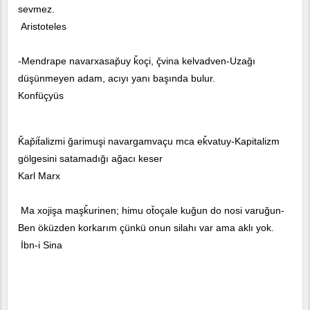
sevmez.
Aristoteles
-Mendrape navarxasap̌uy ǩoçi, ç̌vina kelvadven-Uzağı
düşünmeyen adam, acıyı yanı başında bulur.
Konfüçyüs
Ǩap̌it̆alizmi ğarimuşi navargamvaçu mca eǩvatuy-Kapitalizm
gölgesini satamadığı ağacı keser
Karl Marx
Ma xojişa maşǩurinen; himu ot̆oçale kuğun do nosi varuğun-
Ben öküzden korkarım çünkü onun silahı var ama aklı yok.
İbn-i Sina