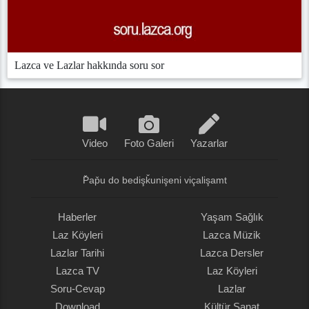
Lazca ve Lazlar hakkında soru sor
Video
Foto Galeri
Yazarlar
P̌ap̌u do bedişǩunişeni viçalişamt
Haberler
Yaşam Sağlık
Laz Köyleri
Lazca Müzik
Lazlar Tarihi
Lazca Dersler
Lazca TV
Laz Köyleri
Soru-Cevap
Lazlar
Download
Kültür Sanat