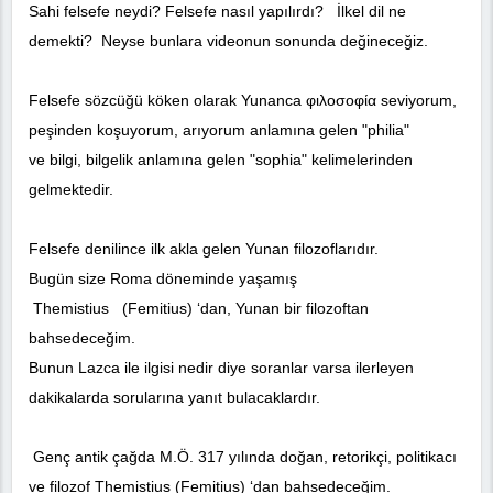
Sahi felsefe neydi? Felsefe nasıl yapılırdı? İlkel dil ne
demekti? Neyse bunlara videonun sonunda değineceğiz.
Felsefe sözcüğü köken olarak Yunanca φιλοσοφία seviyorum,
peşinden koşuyorum, arıyorum anlamına gelen "philia"
ve bilgi, bilgelik anlamına gelen "sophia" kelimelerinden
gelmektedir.
Felsefe denilince ilk akla gelen Yunan filozoflarıdır.
Bugün size Roma döneminde yaşamış
Themistius (Femitius) ‘dan, Yunan bir filozoftan
bahsedeceğim.
Bunun Lazca ile ilgisi nedir diye soranlar varsa ilerleyen
dakikalarda sorularına yanıt bulacaklardır.
Genç antik çağda M.Ö. 317 yılında doğan, retorikçi, politikacı
ve filozof Themistius (Femitius) ‘dan bahsedeceğim.