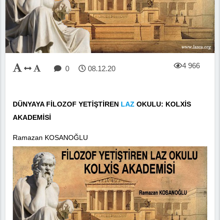
4 966
0
08.12.20
DÜNYAYA FİLOZOF YETİŞTİREN
LAZ
OKULU: KOLXİS
AKADEMİSİ
Ramazan KOSANOĞLU