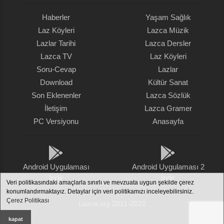
Haberler
Yaşam Sağlık
Laz Köyleri
Lazca Müzik
Lazlar Tarihi
Lazca Dersler
Lazca TV
Laz Köyleri
Soru-Cevap
Lazlar
Download
Kültür Sanat
Son Eklenenler
Lazca Sözlük
İletişim
Lazca Gramer
PC Versiyonu
Anasayfa
Android Uygulaması
Android Uygulaması 2
İndir
İndir
Veri politikasındaki amaçlarla sınırlı ve mevzuata uygun şekilde çerez
konumlandırmaktayız. Detaylar için veri politikamızı inceleyebilirsiniz.
Çerez Politikası
Lazca.org 2011-2022
kapat