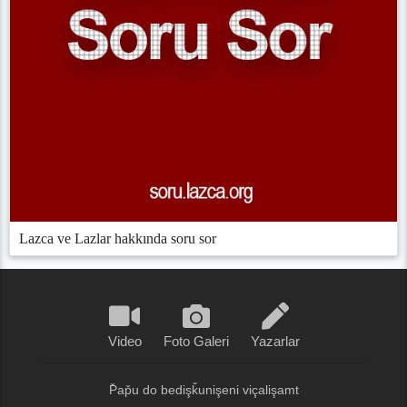
Lazca ve Lazlar hakkında soru sor
Video
Foto Galeri
Yazarlar
P̌ap̌u do bedişǩunişeni viçalişamt