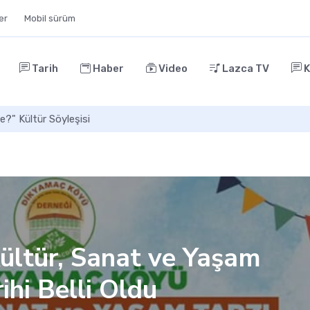
ler
Mobil sürüm
Tarih
Haber
Video
Lazca TV
K
Başkenti
ültür, Sanat ve Yaşam
rihi Belli Oldu