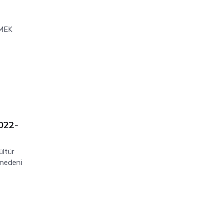
MEK
2022-
ültür
 nedeni