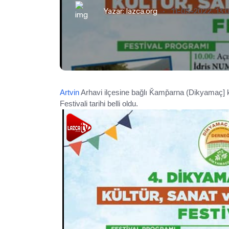
Yazar:
lazca.org
11-05-2022, 13:
Artvin
Arhavi ilçesine bağlı Ǩamp̌arna (Dikyamaç]
Festivali tarihi belli oldu.