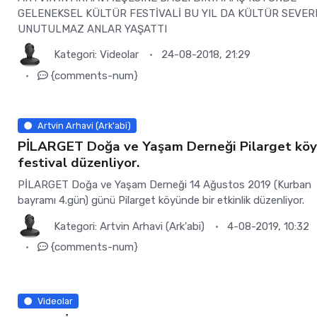
GELENEKSEL KÜLTÜR FESTİVALİ BU YIL DA KÜLTÜR SEVE
UNUTULMAZ ANLAR YAŞATTI
Kategori:
Videolar
24-08-2018, 21:29
{comments-num}
Artvin Arhavi (Ark'abi)
PİLARGET Doğa ve Yaşam Derneği Pilarget kö
festival düzenliyor.
PİLARGET Doğa ve Yaşam Derneği 14 Ağustos 2019 (Kurban
bayramı 4.gün) günü Pilarget köyünde bir etkinlik düzenliyor.
Kategori:
Artvin Arhavi (Ark'abi)
4-08-2019, 10:32
{comments-num}
Videolar