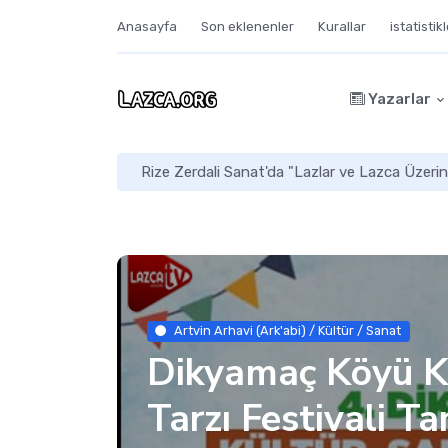
Anasayfa
Son eklenenler
Kurallar
istatistik
Yazarlar
Mekaleskirit: Doğu Karadeniz’in Kayıp Arkaik 
Artvin Arhavi (Ark'abi) / Kültür / Sanat
Dikyamaç Köyü K
Tarzı Festivali Ta