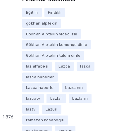
Eğitim
Fındıklı
gökhan alptekin
Gökhan Alptekin video izle
Gökhan Alptekin kemençe dinle
Gökhan Alptekin tulum dinle
laz alfabesi
Lazca
lazca
lazca haberler
Lazca haberler
Lazcanın
lazcatv
Lazlar
Lazların
laztv
Lazuri
1 876
ramazan kosanoğlu
çay kanunu
çaykur