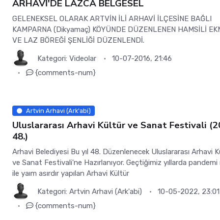
ARHAVİ'DE LAZCA BELGESEL
GELENEKSEL OLARAK ARTVİN İLİ ARHAVİ İLÇESİNE BAĞLI
KAMPARNA (Dikyamaç) KÖYÜNDE DÜZENLENEN HAMSİLİ EK
VE LAZ BÖREĞİ ŞENLİĞİ DÜZENLENDİ.
Kategori:
Videolar
10-07-2016, 21:46
{comments-num}
Artvin Arhavi (Ark'abi)
Uluslararası Arhavi Kültür ve Sanat Festivali (
48.)
Arhavi Belediyesi Bu yıl 48. Düzenlenecek Uluslararası Arhavi K
ve Sanat Festivali'ne Hazırlanıyor. Geçtiğimiz yıllarda pandemi
ile yaım asırdır yapılan Arhavi Kültür
Kategori:
Artvin Arhavi (Ark'abi)
10-05-2022, 23:01
{comments-num}