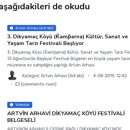
aşağıdakileri de okudu
Artvin Arhavi (Ark'abi)
3. Dikyamaç Köyü (Ǩamp̌arna) Kültür, Sanat ve
Yaşam Tarzı Festivali Başlıyor
3. Dikyamaç Köyü (Ǩamp̌arna) Kültür, Sanat ve Yaşam Tarzı Fes
13 Ağustos'da Başlıyor Festival Bögenin en büyük yaşam tarz
müzesine ev sahipliğini yaptığı Artvin Arhavi
Kategori:
Artvin Arhavi (Ark'abi)
4-08-2019, 12:42
{comments-num}
Videolar
ARTVİN ARHAVİ DİKYAMAÇ KÖYÜ FESTİVALİ
BELGESELİ
ARTVİN'İN ARHAVİ İLÇESİNE BAĞLI DİKYAMAÇ KÖYÜNDE