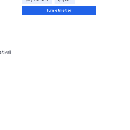
Tüm etiketler
tivali
ı