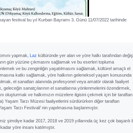
ayan festival bu yıl Kurban Bayramı 3. Günü 11/07/2022 tarihinde
nıtımını yapmak,
Laz
kültüründe yer alan ve yöre halkı tarafından değiş
ların gün yüzüne çıkmasını sağlamak ve bu eserleri topluma
nlemek ve bu zenginliğin yaşatılmasını sağlamak, kültürel amaçlı el
tılmasına katkı sağlamak, yöre halkının geleneksel yaşam konusunda
lmak, el sanatları alanında profesyonel veya amatör olarak faaliyet
, geleceğin sanatçılarının el sanatlarına yönlenmelerini özendirmek,
anı oluşturmak ve halkımızın müzelere ilgisini çekmek için bir taraftan
Yaşam Tarzı Müzesi faaliyetlerini sürdürürken diğer taraftan
şam Tarzı Festivali’ nin yapılmasına başlanmıştır.
miz şimdiye kadar 2017, 2018 ve 2019 yıllarında üç kez çok başarılı b
kadar yöre insanı katılmıştır.