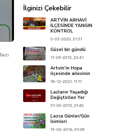
İlginizi Çekebilir
ARTVİN ARHAVİ
İLÇESİNDE YANGIN
KONTROL
5-03-2020, 21:31
Güzel bir gündü
Tarzı
17-09-2013, 22:41
Artvin’in Hopa
ilçesinde ailesinin
18-12-2021, 11:17
Lazların Yaşadığı
Değiştirilen Yer
31-05-2013, 21:45
Lazca Günler/Gün
İsimleri
19-06-2016, 01:08