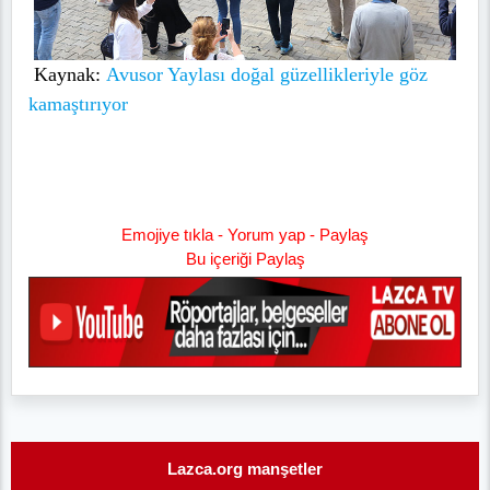
Emojiye tıkla - Yorum yap - Paylaş
Bu içeriği Paylaş
Lazca.org manşetler