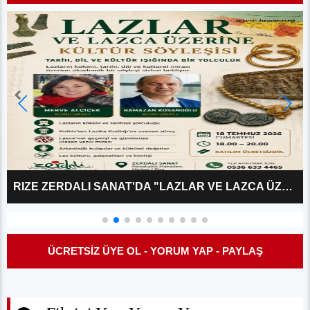
RIZE ZERDALI SANAT'DA "LAZLAR VE LAZCA ÜZERINE?" KÜLTÜR SÖYLEŞISI
ÜCRETSİZ ÜYE OL - YORUM YAP - PAYLAŞ
Fikrini Yaz, Yorum Yap