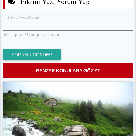
YORUMU GÖNDER
BENZER KONULARA GÖZ AT
ELEVİT YAYLASI DOĞU KARADENİZ'İN