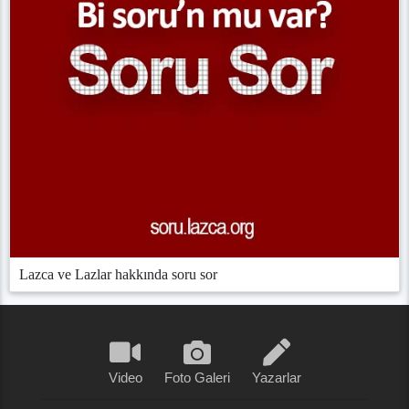
Lazca ve Lazlar hakkında soru sor
Video
Foto Galeri
Yazarlar
P̌ap̌u do bedişǩunişeni viçalişamt
Haberler
Yaşam Sağlık
Laz Köyleri
Lazca Müzik
Lazlar Tarihi
Lazca Dersler