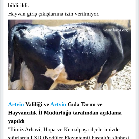
bildirildi.
Hayvan giriş çıkışlarıına izin verilmiyor.
Artvin
Valiliği ve
Artvin
Gıda Tarım ve
Hayvancılık İl Müdürlüğü tarafından açıklama
yapıldı
"İlimiz Arhavi, Hopa ve Kemalpaşa ilçelerimizde
sığırlarda LSD (Nodüler Ekzantemi) hastalığı şüphesi