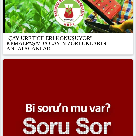
"ÇAY ÜRETİCİLERİ KONUŞUYOR"
KEMALPAŞA'DA ÇAYIN ZORLUKLARINI
ANLATACAKLAR