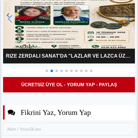
MEKALESKIRIT: DOĞU KARADENIZ’IN KAYIP ARKAIK BAŞKENTI
ÜCRETSİZ ÜYE OL - YORUM YAP - PAYLAŞ
Fikrini Yaz, Yorum Yap