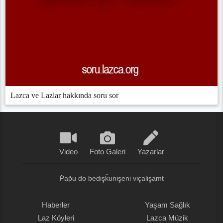
Lazca ve Lazlar hakkında soru sor
Video
Foto Galeri
Yazarlar
P̌ap̌u do bedişǩunişeni viçalişamt
Haberler
Yaşam Sağlık
Laz Köyleri
Lazca Müzik