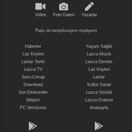
Video
Foto Galeri
Yazarlar
P̌ap̌u do bedişǩunişeni viçalişamt
Haberler
Yaşam Sağlık
Laz Köyleri
Lazca Müzik
Lazlar Tarihi
Lazca Dersler
Lazca TV
Laz Köyleri
Soru-Cevap
Lazlar
Download
Kültür Sanat
Son Eklenenler
Lazca Sözlük
İletişim
Lazca Gramer
PC Versiyonu
Anasayfa