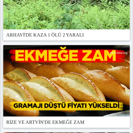
ARHAVİ'DE KAZA 1 ÖLÜ 2 YARALI
RİZE VE ARTVİN'DE EKMEĞE ZAM