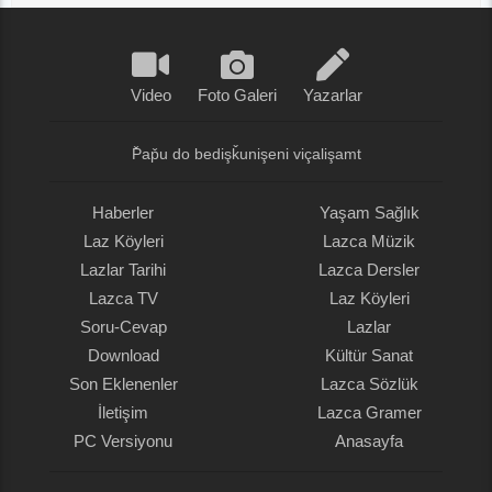
Video
Foto Galeri
Yazarlar
P̌ap̌u do bedişǩunişeni viçalişamt
Haberler
Yaşam Sağlık
Laz Köyleri
Lazca Müzik
Lazlar Tarihi
Lazca Dersler
Lazca TV
Laz Köyleri
Soru-Cevap
Lazlar
Download
Kültür Sanat
Son Eklenenler
Lazca Sözlük
İletişim
Lazca Gramer
PC Versiyonu
Anasayfa