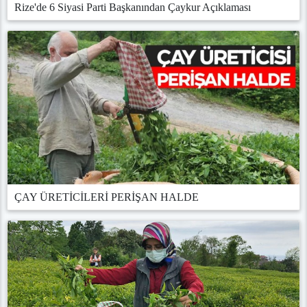
Rize'de 6 Siyasi Parti Başkanından Çaykur Açıklaması
ÇAY ÜRETİCİLERİ PERİŞAN HALDE