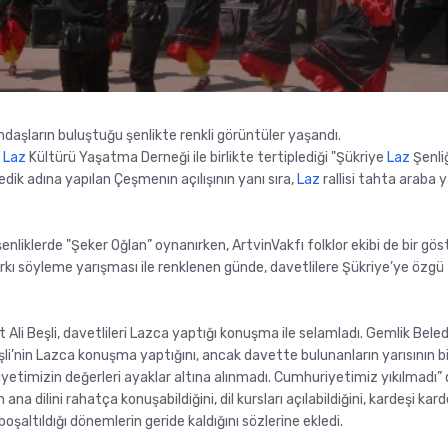
daşların buluştuğu şenlikte renkli görüntüler yaşandı.
e
Laz
Kültürü Yaşatma Derneği ile birlikte tertiplediği "Şükriye
Laz
Şenliğ
ik adına yapılan Çeşmenın açılışının yanı sıra,
Laz
rallisi tahta araba y
enliklerde "Şeker Oğlan” oynanırken, ArtvinVakfı folklor ekibi de bir gös
rkı söyleme yarışması ile renklenen günde, davetlilere Şükriye’ye özgü
i Beşli, davetlileri Lazca yaptığı konuşma ile selamladı. Gemlik Bele
Beşli’nin Lazca konuşma yaptığını, ancak davette bulunanların yarısının b
etimizin değerleri ayaklar altına alınmadı. Cumhuriyetimiz yıkılmadı” 
ana dilini rahatça konuşabildiğini, dil kursları açılabildiğini, kardeşi kar
şaltıldığı dönemlerin geride kaldığını sözlerine ekledi.