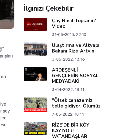
İlginizi Çekebilir
Çay Nasıl Toplanır?
Video
31-05-2013, 22:10
Ulaştırma ve Altyapı
i”
Bakanı Rize-Artvin
arışları
3-05-2022, 18:16
ARDEŞENLİ
GENÇLERİN SOSYAL
teri
MEDYADAKİ
3-04-2022, 18:11
"Ölsek cenazemiz
diye
telle gidiyor. Ölümüz
ir şey
7-05-2022, 10:14
dedi.
RİZE'DE BİR KÖY
deşe
KAYIYOR!
VATANDAŞLAR