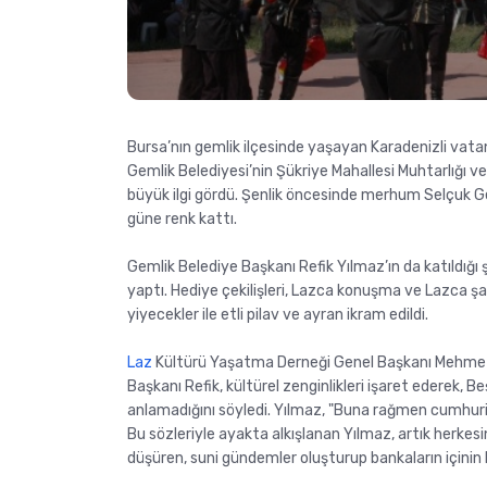
Bursa’nın gemlik ilçesinde yaşayan Karadenizli vatan
Gemlik Belediyesi’nin Şükriye Mahallesi Muhtarlığı v
büyük ilgi gördü. Şenlik öncesinde merhum Selçuk Ged
güne renk kattı.
Gemlik Belediye Başkanı Refik Yılmaz’ın da katıldığı ş
yaptı. Hediye çekilişleri, Lazca konuşma ve Lazca şa
yiyecekler ile etli pilav ve ayran ikram edildi.
Laz
Kültürü Yaşatma Derneği Genel Başkanı Mehmet Al
Başkanı Refik, kültürel zenginlikleri işaret ederek, 
anlamadığını söyledi. Yılmaz, "Buna rağmen cumhuriy
Bu sözleriyle ayakta alkışlanan Yılmaz, artık herkesin 
düşüren, suni gündemler oluşturup bankaların içinin bo