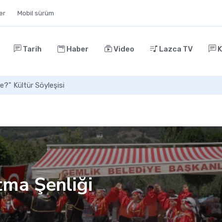
ler
Mobil sürüm
Tarih
Haber
Video
Lazca TV
K
Başkenti
tma Şenliği