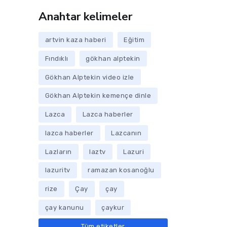
Anahtar kelimeler
artvin kaza haberi
Eğitim
Fındıklı
gökhan alptekin
Gökhan Alptekin video izle
Gökhan Alptekin kemençe dinle
Lazca
Lazca haberler
lazca haberler
Lazcanın
Lazların
laztv
Lazuri
lazuritv
ramazan kosanoğlu
rize
Çay
çay
çay kanunu
çaykur
Tüm etiketler