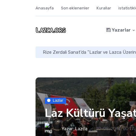
Anasayfa
Son eklenenler
Kurallar
istatistik
Yazarlar
Mekaleskirit: Doğu Karadeniz’in Kayıp Arkaik 
Lazlar
Laz Kültürü Yaşa
Yazar:
Lazca
20-08-2014, 00:17