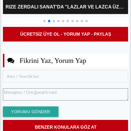
RIZE ZERDALI SANAT'DA "LAZLAR VE LAZCA ÜZERINE?" KÜLTÜR SÖYLEŞISI
ÜCRETSİZ ÜYE OL - YORUM YAP - PAYLAŞ
Fikrini Yaz, Yorum Yap
YORUMU GÖNDER
BENZER KONULARA GÖZ AT