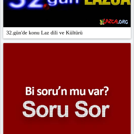
32.gün'de konu Laz dili ve Kültürü