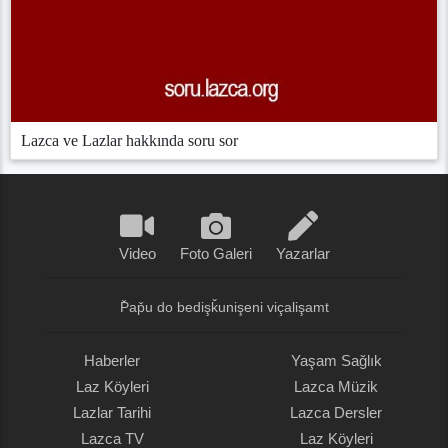
Lazca ve Lazlar hakkında soru sor
Video
Foto Galeri
Yazarlar
P̌ap̌u do bedişǩunişeni viçalişamt
Haberler
Yaşam Sağlık
Laz Köyleri
Lazca Müzik
Lazlar Tarihi
Lazca Dersler
Lazca TV
Laz Köyleri