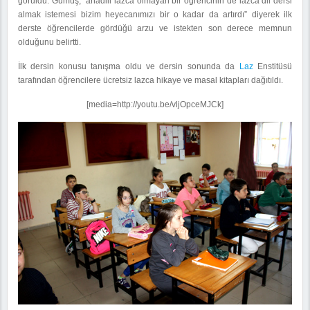
görüldü. Gümüş, "anadili lazca olmayan bir öğrencinin de lazca dil dersi
almak istemesi bizim heyecanımızı bir o kadar da artırdı” diyerek ilk
derste öğrencilerde gördüğü arzu ve istekten son derece memnun
olduğunu belirtti.
İlk dersin konusu tanışma oldu ve dersin sonunda da
Laz
Enstitüsü
tarafından öğrencilere ücretsiz lazca hikaye ve masal kitapları dağıtıldı.
[media=http://youtu.be/vljOpceMJCk]