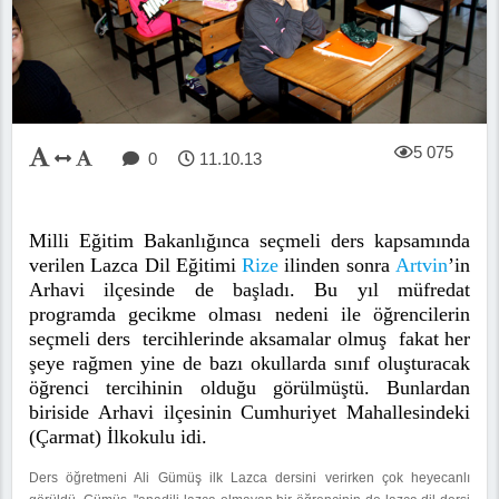
5 075
0
11.10.13
Milli Eğitim Bakanlığınca seçmeli ders kapsamında
verilen Lazca Dil Eğitimi
Rize
ilinden sonra
Artvin
’in
Arhavi ilçesinde de başladı. Bu yıl müfredat
programda gecikme olması nedeni ile öğrencilerin
seçmeli ders tercihlerinde aksamalar olmuş fakat her
şeye rağmen yine de bazı okullarda sınıf oluşturacak
öğrenci tercihinin olduğu görülmüştü. Bunlardan
biriside Arhavi ilçesinin Cumhuriyet Mahallesindeki
(Çarmat) İlkokulu idi.
Ders öğretmeni Ali Gümüş ilk Lazca dersini verirken çok heyecanlı