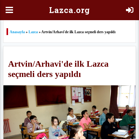
Laz
ca.org
Anasayfa
»
Lazca
» Artvin/Arhavi'de ilk Lazca seçmeli ders yapıldı
Artvin/Arhavi'de ilk Lazca
seçmeli ders yapıldı