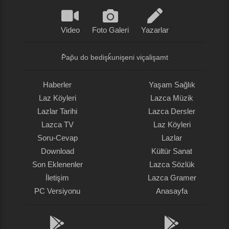
Video
Foto Galeri
Yazarlar
P̌ap̌u do bedişǩunişeni viçalişamt
Haberler
Yaşam Sağlık
Laz Köyleri
Lazca Müzik
Lazlar Tarihi
Lazca Dersler
Lazca TV
Laz Köyleri
Soru-Cevap
Lazlar
Download
Kültür Sanat
Son Eklenenler
Lazca Sözlük
İletişim
Lazca Gramer
PC Versiyonu
Anasayfa