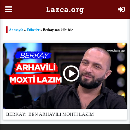
Laz
ca.org
Anasayfa
»
Etiketler
» Berkay son klibi izle
BERKAY: 'BEN ARHAVİLİ MOHTİ LAZIM'