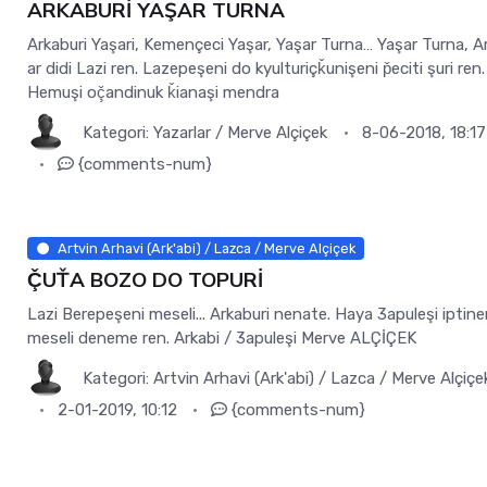
ARKABURİ YAŞAR TURNA
Arkaburi Yaşari, Kemençeci Yaşar, Yaşar Turna… Yaşar Turna, A
ar didi Lazi ren. Lazepeşeni do kyulturiçǩunişeni p̌eciti şuri ren.
Hemuşi oç̌andinuk ǩianaşi mendra
Kategori:
Yazarlar
/
Merve Alçiçek
8-06-2018, 18:17
{comments-num}
Artvin Arhavi (Ark'abi) / Lazca / Merve Alçiçek
Ç̌UŤA BOZO DO TOPURİ
Lazi Berepeşeni meseli... Arkaburi nenate. Haya 3apuleşi iptiner
meseli deneme ren. Arkabi / 3apuleşi Merve ALÇİÇEK
Kategori:
Artvin Arhavi (Ark'abi)
/
Lazca
/
Merve Alçiçe
2-01-2019, 10:12
{comments-num}