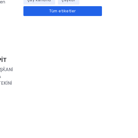
zen
Tüm etiketler
PİT
AŞǨANİ
A
EKİNİ