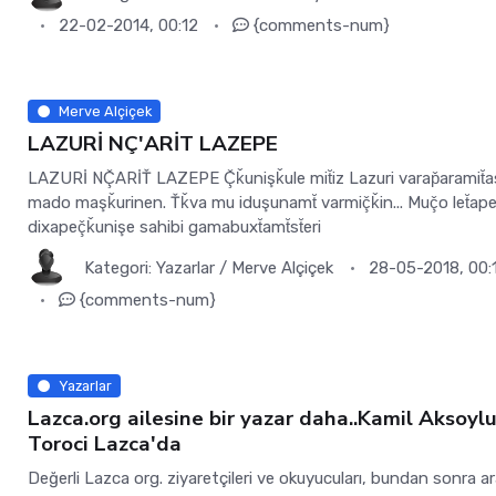
22-02-2014, 00:12
{comments-num}
Merve Alçiçek
LAZURİ NÇ'ARİT LAZEPE
LAZURİ NÇ̌ARİŤ LAZEPE Ç̌ǩunişǩule mit̆iz Lazuri varap̌aramit̆
mado maşǩurinen. Ťǩva mu iduşunamt̆ varmiç̌ǩin... Muç̌o let̆ape
dixapeç̌ǩunişe sahibi gamabuxt̆amt̆st̆eri
Kategori:
Yazarlar
/
Merve Alçiçek
28-05-2018, 00:
{comments-num}
Yazarlar
Lazca.org ailesine bir yazar daha..Kamil Aksoyl
Toroci Lazca'da
Değerli Lazca org. ziyaretçileri ve okuyucuları, bundan sonra ar