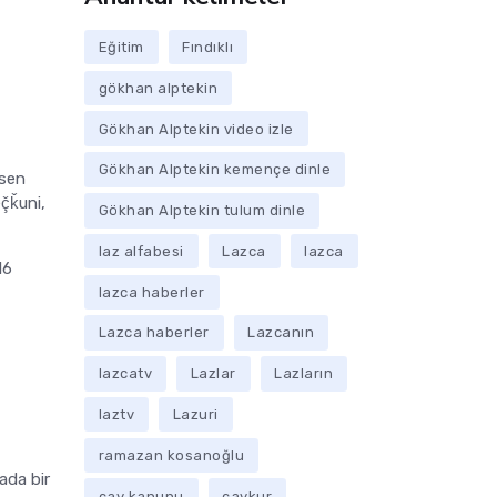
Eğitim
Fındıklı
gökhan alptekin
Gökhan Alptekin video izle
Gökhan Alptekin kemençe dinle
asen
ç̌ǩuni,
Gökhan Alptekin tulum dinle
laz alfabesi
Lazca
lazca
16
lazca haberler
Lazca haberler
Lazcanın
lazcatv
Lazlar
Lazların
u
laztv
Lazuri
ramazan kosanoğlu
ada bir
çay kanunu
çaykur