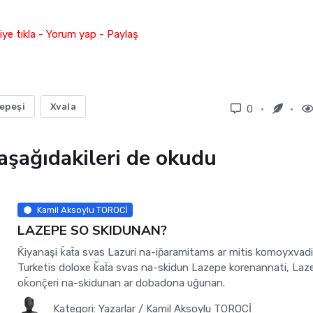
ye tıkla - Yorum yap - Paylaş
epeşi
Xvala
0
aşağıdakileri de okudu
Kamil Aksoylu TOROCİ
LAZEPE SO SKIDUNAN?
Ǩiyanaşi ǩat̆a svas Lazuri na-ip̌aramitams ar mitis komoyxvad
Turketis doloxe ǩat̆a svas na-skidun Lazepe korenannati, La
oǩonç̌eri na-skidunan ar dobadona uğunan.
Kategori:
Yazarlar
/
Kamil Aksoylu TOROCİ