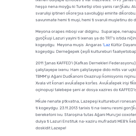
heşşo nena moyğu ki Turketişi otxo yanis ranǯǩalu. Al
svarulişi iptineri oǩoreʒxa savciluğişi emirite diǩor
savunmate hemi ti muşi, hemi ti svaruli muşletinu do 
Meyona orapes mboşi var didginu. Suparape, nenapu
gyoç̌ǩuşi Lazuri yayini ti ixenas ya do TRT’s istida niç̌i
kogeydgu. Meyona muşis Angaras ‘
Laz
Kültür Dayanı
kogeydgu. Derneğepek ç̌eşit̆i kultureburi faaliyeto
2011 ǯanas KAFFED’i (Kafkas Dernekleri Federasyonu) 
çaliştayepe ixenu. Ham çaliştayepe dido mitis var uçk
TBMM’şi Ağani Dudǩanoni Oxaziruşi ǩomisyonis niçinu.
Xvala vit ǩonari avuǩat̆epe kort̆es. Avuǩat̆epek iriş
oçinopuşi talebepe şeni ar dosya xazires do KAFFED’i
Mǩule nenate ptkvatna, Lazepeşi kultureburi ronesansi
ti kogeydgu. 23.11.2013 tarixis ti na-ixenu resmi gon
bereketoni ivu. Staroşina tutas Ağani Muruʒxi coxote
dulya ti Lazuri Enstituk na-xaziru mufradati MEB’k ǩ
doskidit Lazepe!