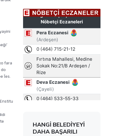
yayini
eği’
xo fara
u do
 t̆es.
Enstitu
i
idi
ate
HANGİ BELEDİYEYİ
DAHA BAŞARILI