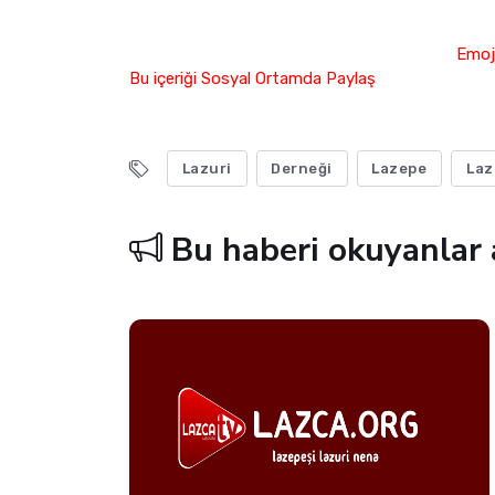
Emoji
Bu içeriği Sosyal Ortamda Paylaş
Lazuri
Derneği
Lazepe
Laz
Bu haberi okuyanlar 