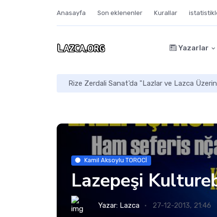
Anasayfa
Son eklenenler
Kurallar
istatistik
Yazarlar
Mekaleskirit: Doğu
Kamil Aksoylu TOROCİ
Lazepeşi Kulture
Yazar:
Lazca
27-12-2013, 21:46