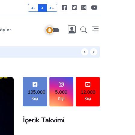
A-
A
A+
öyler
195.000
5.000
12.000
Kişi
Kişi
Kişi
İçerik Takvimi