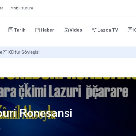
ler
Mobil sürüm
Tarih
Haber
Video
Lazca TV
K
 Karadeniz’in Kayıp Arkaik Başkenti
buri Ronesansi