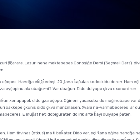
azuri p̌ç̌arare. Lazuri nena mektebepes Gonoşiğe Dersi (Seçmeli Ders) div
en.
 eç̌opes. Handğa eǩiǯǩedaşi 20 ǯana ǩap̌ulas kodoskidu doren. Ham eç̌
za eyç̌opinu ala ubağu-ni? Var ubağun. Dido dulyape çkva oxenoni ren.
at̆iǩuri xenapapek dido gza eç̌opu. Oğineni yasaxoba do meğinobape var 
buri xakkepe çkunis dido çkva manžinasen. Xvala na-varmabeceres ar du
r mabeceres. E mup̌at heti dobiguraten do irik arte ǩayi dulyape p̌aten.
en. Ham tkvinas (otkus) ma ti baǩater. Dido var, eçi ǯana oğine handğa n
GNI coxoni svaruli (dergi) ipti gamaxtuşi sankis dixa dixas jin oynǩanu. Sv