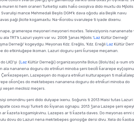
a muren ki hem oraneri Turketişi xalis haǩo oxoşkva dido muxtu do Mp̌olis
obu. Svarulişi mance Mehmedali Beşlis DGM’k dava oğodu ala Beşlik navu
davas paği p̌icite kogamaxtu. Na-iǩorobu svarulepe ti iyade dixenu.
nape, gramerepe meyoneri meyoneri moxtes. Televiziyonis nananenate 
nu ala TRT’k Lazuri yayini var vu. 2008 ǯanas Mp̌olis ‘
Laz
Kültür Derneği’
şma Derneği’ kogeydgu. Meyonas Kdz. Ereğlis, ‘Kdz. Ereğli
Laz
Kültür Dern
bape do etkinluğepe ikoman. Lazuri doguru şeni ǩursepe meçaman.
do LKD’şi (
Laz
Kültür Derneği) organizasyonite Bolus (Bolu’da) a-sum ot
in ala nananena doguru do etniǩuri minoba şeni becit̆i ǩararepe eyç̌opin
 Ç̌erǩezepeşen, Lazepeşen do majura etniǩuri kulturapeşen ti maǩat̆alepe
i fiǩirepe oǩonç̌es do mektebepes nananena doguru do etniǩuri minoba do
şi xeşen meclisiz meçers.
şi omondinu şeni dido dulyape ixenu. Soğunis ti 2013 Maisi tutas Lazuri 
ǯǩapate coxo muşi Turketi do ǩiyanas ognapu. 2013 ǯana Lazepe şeni epey
n ar ǩazeta kogamişkvinu. Lazepes ar ti ǩazeta daves. Do meyonas enni d
ebulu dovu do Lazuri nena mektebepes gonoşiğe dersi divu. Xela do ǩaob