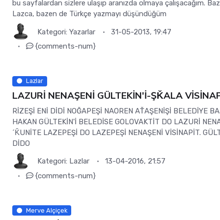
bu sayfalardan sizlere ulaşıp aranızda olmaya çalışacağım. Ba
Lazca, bazen de Türkçe yazmayı düşündüğüm
Kategori:
Yazarlar
31-05-2013, 19:47
{comments-num}
Lazlar
LAZURİ NENAŞENİ GÜLTEKİN'İ-ŞǨALA VİSİNA
RİZEŞİ ENİ DİDİ NOĞAPEŞİ NAOREN AŤAŞENİŞİ BELEDİYE B
HAKAN GÜLTEKİN'İ BELEDİSE GOLOVAKTİT DO LAZURİ NEN
´ǨUNİTE LAZEPEŞİ DO LAZEPEŞİ NENAŞENİ VİSİNAPİT. GÜLT
DİDO
Kategori:
Lazlar
13-04-2016, 21:57
{comments-num}
Merve Alçiçek