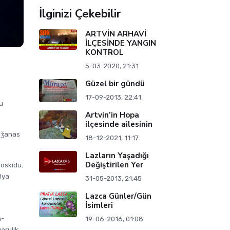
İlginizi Çekebilir
ARTVİN ARHAVİ
İLÇESİNDE YANGIN
KONTROL
5-03-2020, 21:31
Güzel bir gündü
17-09-2013, 22:41
u
Artvin’in Hopa
ilçesinde ailesinin
i ǯanas
18-12-2021, 11:17
Lazların Yaşadığı
Değiştirilen Yer
doskidu.
lya
31-05-2013, 21:45
Lazca Günler/Gün
İsimleri
a-
19-06-2016, 01:08
arulik