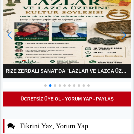
ALI SANAT'DA "LAZLAR VE LAZCA ÜZERINE?" KÜLTÜR SÖYLEŞISI
ÜCRETSİZ ÜYE OL - YORUM YAP - PAYLAŞ
Fikrini Yaz, Yorum Yap