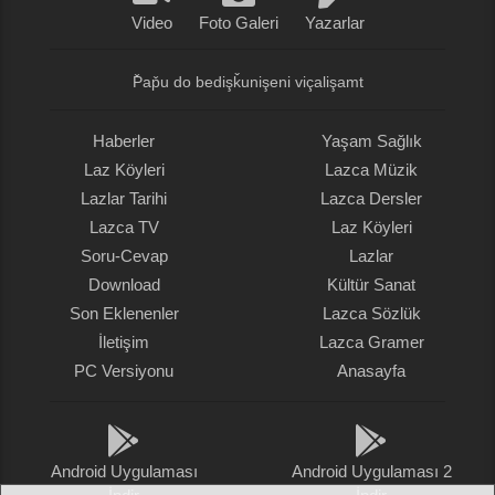
Video
Foto Galeri
Yazarlar
P̌ap̌u do bedişǩunişeni viçalişamt
Haberler
Yaşam Sağlık
Laz Köyleri
Lazca Müzik
Lazlar Tarihi
Lazca Dersler
Lazca TV
Laz Köyleri
Soru-Cevap
Lazlar
Download
Kültür Sanat
Son Eklenenler
Lazca Sözlük
İletişim
Lazca Gramer
PC Versiyonu
Anasayfa
Android Uygulaması
Android Uygulaması 2