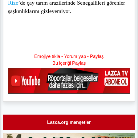
Rize
’de çay tarım arazilerinde Senegallileri görenler
şaşkınlıklarını gizleyemiyor.
Emojiye tıkla - Yorum yap - Paylaş
Bu içeriği Paylaş
Lazca.org manşetler