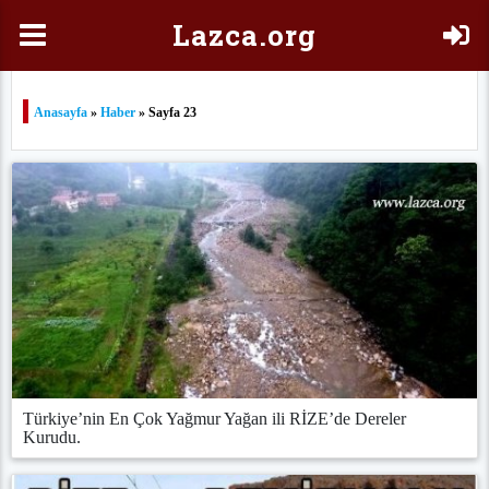
Laz
ca.org
Anasayfa
»
Haber
» Sayfa 23
Türkiye’nin En Çok Yağmur Yağan ili RİZE’de Dereler
Kurudu.