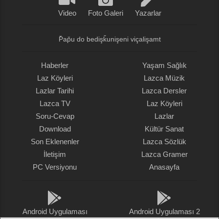
Video
Foto Galeri
Yazarlar
P̌ap̌u do bedişǩunişeni viçalişamt
Haberler
Yaşam Sağlık
Laz Köyleri
Lazca Müzik
Lazlar Tarihi
Lazca Dersler
Lazca TV
Laz Köyleri
Soru-Cevap
Lazlar
Download
Kültür Sanat
Son Eklenenler
Lazca Sözlük
İletişim
Lazca Gramer
PC Versiyonu
Anasayfa
Android Uygulaması
Android Uygulaması 2