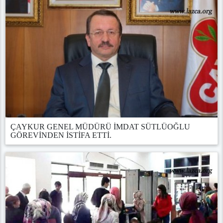
ÇAYKUR GENEL MÜDÜRÜ İMDAT SÜTLÜOĞLU
GÖREVİNDEN İSTİFA ETTİ.