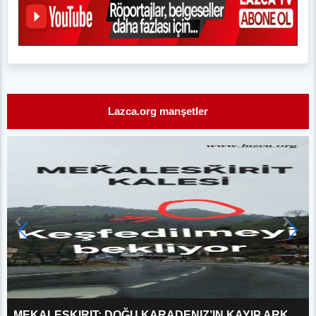
Lazca.org manşetler
DMANISI’DEN DIKKAYA’YA: İNSANLIĞIN 1.8 MILYON YILLIK MÜHENDISLIK SERÜVENI