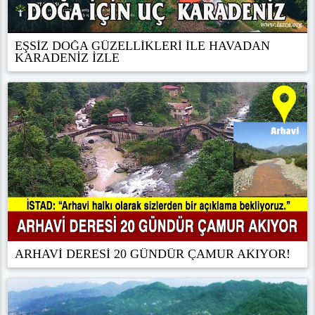
EŞSİZ DOĞA GÜZELLİKLERİ İLE HAVADAN
KARADENİZ İZLE
ARHAVİ DERESİ 20 GÜNDÜR ÇAMUR AKIYOR!