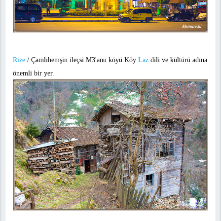
Rize
/ Çamlıhemşin ileçsi M3'anu köyü Köy
Laz
dili ve kültürü adına
önemli bir yer.