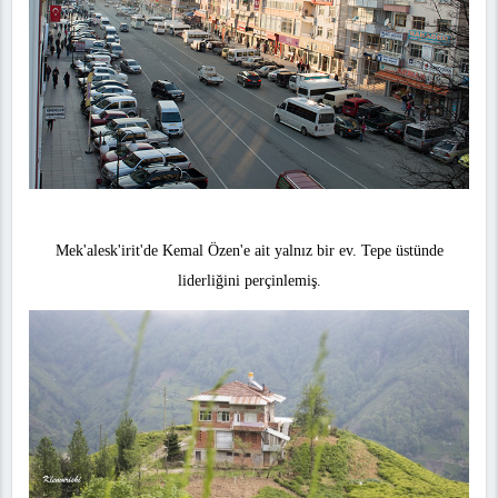
Mek'alesk'irit'de Kemal Özen'e ait yalnız bir ev. Tepe üstünde
liderliğini perçinlemiş.