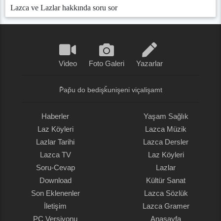
Lazca ve Lazlar hakkında soru sor
Video
Foto Galeri
Yazarlar
P̌ap̌u do bedişǩunişeni viçalişamt
Haberler
Yaşam Sağlık
Laz Köyleri
Lazca Müzik
Lazlar Tarihi
Lazca Dersler
Lazca TV
Laz Köyleri
Soru-Cevap
Lazlar
Download
Kültür Sanat
Son Eklenenler
Lazca Sözlük
İletişim
Lazca Gramer
PC Versiyonu
Anasayfa