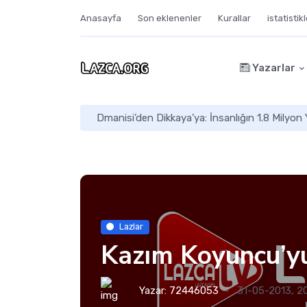
Anasayfa
Son eklenenler
Kurallar
istatistik
Yazarlar
Dmanisi’den Dikkaya’ya: İnsanlığın 1.8 Milyon 
Lazlar
Kazım Koyuncu’y
Yazar:
72446053
31-05-2013, 2