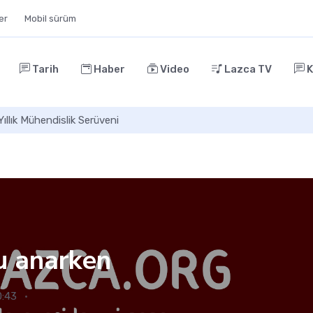
ler
Mobil sürüm
Tarih
Haber
Video
Lazca TV
K
Yıllık Mühendislik Serüveni
u anarken
0:43