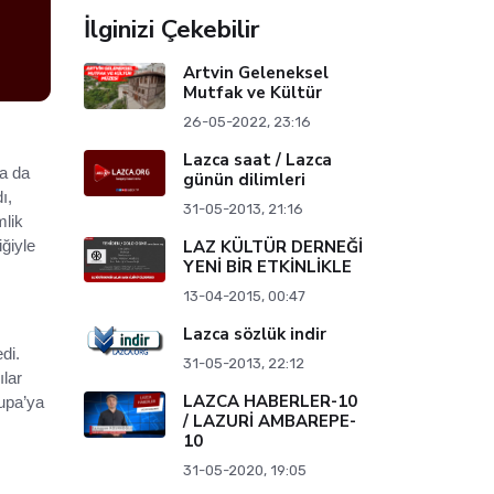
İlginizi Çekebilir
Artvin Geleneksel
Mutfak ve Kültür
26-05-2022, 23:16
Lazca saat / Lazca
na da
günün dilimleri
ı,
31-05-2013, 21:16
mlik
iğiyle
LAZ KÜLTÜR DERNEĞİ
YENİ BİR ETKİNLİKLE
13-04-2015, 00:47
Lazca sözlük indir
di.
31-05-2013, 22:12
lar
LAZCA HABERLER-10
rupa’ya
/ LAZURİ AMBAREPE-
10
31-05-2020, 19:05