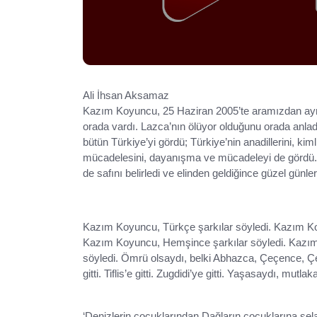
Ali İhsan Aksamaz
Kazım Koyuncu, 25 Haziran 2005’te aramızdan ayrılm
orada vardı. Lazca’nın ölüyor olduğunu orada anladı
bütün Türkiye’yi gördü; Türkiye’nin anadillerini, kimli
mücadelesini, dayanışma ve mücadeleyi de gördü
de safını belirledi ve elinden geldiğince güzel günler
Kazım Koyuncu, Türkçe şarkılar söyledi. Kazım Koy
Kazım Koyuncu, Hemşince şarkılar söyledi. Kazım
söyledi. Ömrü olsaydı, belki Abhazca, Çeçence, Çerk
gitti. Tiflis’e gitti. Zugdidi’ye gitti. Yaşasaydı, mut
‘Denizlerin çocuklarından Dağların çocuklarına sel