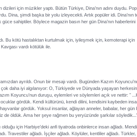
dizileri için müzikler yaptı. Bütün Türkiye, Dina’nın adını duydu. Pop
du. Dina, şimdi başka bir yolu izleyecekti. Artık popüler idi. Dina’nın 
güce sahiptiler. Böylece magazin basın her gün Dina’nın haberlerini
ı. Bu kötü hastalıktan kurtulmak için, iyileşmek için, kemoterapi için
Kavgası vardı kötülük ile.
ramızdan ayrıldı. Onun bir mesajı vardı. Bugünden Kazım Koyuncu’n
j çok daha iyi algılanıyor: O, Türkiyede ve Dünyada yaşayan herkesin
 Kazım Koyuncu’nun duruşu, eylemleri ve söylemleri açık ve nettir: " ..
çocuklar gördük. Kendi kültürünü, kendi dilini, kendisini kaybeden insa
 hayvanlar gördük. Yoksul insanlar, ağlayan anneler, babalar, her gün b
iz de öldük. Ama her şeye rağmen bu yeryüzünde şarkılar söyledik...
 olduğu için Harbiye’deki anfi tiyatroda onbinlerce insan ağladı. Mendi
ı. Travestiler ağladı. İşçiler ağladı. Köylüler, kentliler ağladı. Türkler, 