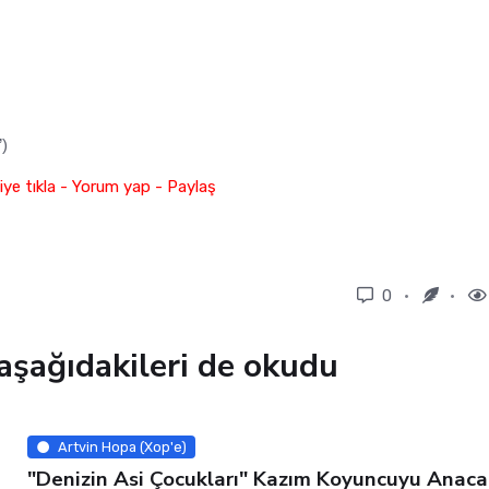
”)
ye tıkla - Yorum yap - Paylaş
0
aşağıdakileri de okudu
Artvin Hopa (Xop'e)
"Denizin Asi Çocukları" Kazım Koyuncuyu Anaca