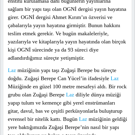
enstitü kurulamasa dahi bugünlerin yayınlarına
sağlam bir yapı taşı olan OGNİ dergisi yayın hayatına
girer. OGNİ dergisi Ahmet Kırım’ın özverisi ve
çabalarıyla yayın hayatına girmiştir. Bunun hakkını
teslim etmek gerekir. Ve bugün makaleleriyle,
yazılarıyla ve kitaplarıyla yayın hayatında olan birçok
kişi OGNİ sürecinde ya da 93 süreci diye
adlandırdığımız süreçte yetişmiştir.
Laz
müziğinin yapı taşı Zuğaşi Berepe bu süreçte
doğdu. Zuğaşi Berepe Can Yücel’in ifadesiyle
Laz
Müziğinde en güzel 100 metre mesafeyi aldı. Bir rock
grubu olan Zuğaşi Berepe
Laz
diliyle dünya müziği
yapıp tulum ve kemençe gibi yerel enstrümanları
gitar, davul, bas ve çeşitli perküsyonlarla buluşturup
evrensel bir nitelik kattı. Bugün
Laz
müziğinin geldiği
yere baktığımızda Zuğaşi Berepe’nin nasıl bir yapı