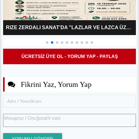
RIZE ZERDALI SANAT'DA "LAZLAR VE LAZCA ÜZERINE?" KÜLTÜR SÖYLEŞISI
ÜCRETSİZ ÜYE OL - YORUM YAP - PAYLAŞ
Fikrini Yaz, Yorum Yap
YORUMU GÖNDER