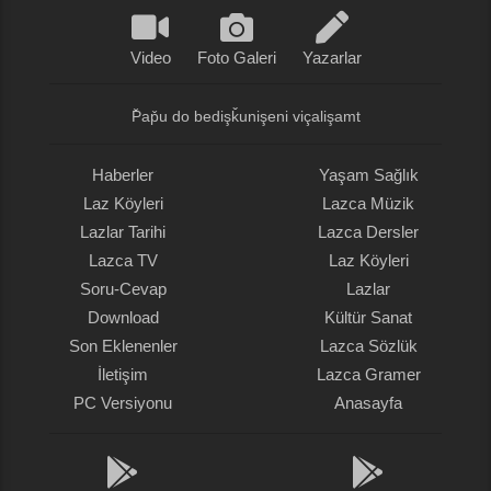
Video
Foto Galeri
Yazarlar
P̌ap̌u do bedişǩunişeni viçalişamt
Haberler
Yaşam Sağlık
Laz Köyleri
Lazca Müzik
Lazlar Tarihi
Lazca Dersler
Lazca TV
Laz Köyleri
Soru-Cevap
Lazlar
Download
Kültür Sanat
Son Eklenenler
Lazca Sözlük
İletişim
Lazca Gramer
PC Versiyonu
Anasayfa