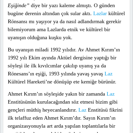
Eşiğinde”
diye bir yazı kaleme almıştı. O günden
bugüne derenin altından çok sular aktı.
Lazlar
kültürel
Rönsansı mı yaşıyor ya da nasıl adlandırmak gerekir
bilemiyorum ama Lazlarda etnik ve kültürel bir
uyanışın olduğuna kuşku yok.
Bu uyanışın miladi 1992 yılıdır. Av Ahmet Kırım’ın
1992 yılı Ekim ayında Aktüel dergisine yaptığı bir
söyleşi ile ilk kıvılcımlar çakılıp uyanış ya da
Rönesans’ın eşiği, 1993 yılında yavaş yavaş
Laz
Kültürel Hareketi’ne dönüşüp ete kemiğe bürünür.
Ahmet Kırım’ın söyleşide yakın bir zamanda
Laz
Enstitüsünün kurulacağından söz etmesi bizim gibi
gençleri müthiş heyecanlandırır.
Laz
Enstitüsü fikrini
ilk telaffuz eden Ahmet Kırım’dır. Sayın Kırım’ın
organizasyonuyla art arda yapılan toplantılarla bir