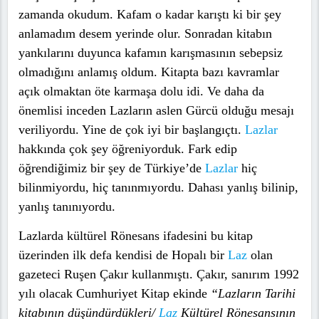
zamanda okudum. Kafam o kadar karıştı ki bir şey
anlamadım desem yerinde olur. Sonradan kitabın
yankılarını duyunca kafamın karışmasının sebepsiz
olmadığını anlamış oldum. Kitapta bazı kavramlar
açık olmaktan öte karmaşa dolu idi. Ve daha da
önemlisi inceden Lazların aslen Gürcü olduğu mesajı
veriliyordu. Yine de çok iyi bir başlangıçtı.
Lazlar
hakkında çok şey öğreniyorduk. Fark edip
öğrendiğimiz bir şey de Türkiye’de
Lazlar
hiç
bilinmiyordu, hiç tanınmıyordu. Dahası yanlış bilinip,
yanlış tanınıyordu.
Lazlarda kültürel Rönesans ifadesini bu kitap
üzerinden ilk defa kendisi de Hopalı bir
Laz
olan
gazeteci Ruşen Çakır kullanmıştı. Çakır, sanırım 1992
yılı olacak Cumhuriyet Kitap ekinde
“Lazların Tarihi
kitabının düşündürdükleri/
Laz
Kültürel Rönesansının