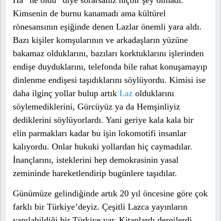
Ha “ne oldu” diye sorarsanız hiçbir şey olmadı.
Kimsenin de burnu kanamadı ama kültürel
rönesansının eşiğinde denen Lazlar önemli yara aldı.
Bazı kişiler komşularının ve arkadaşların yüzüne
bakamaz olduklarını, bazıları korktuklarını işlerinden
endişe duyduklarını, telefonda bile rahat konuşamayıp
dinlenme endişesi taşıdıklarını söylüyordu. Kimisi ise
daha ilginç yollar bulup artık
Laz
olduklarını
söylemediklerini, Gürcüyüz ya da Hemşinliyiz
dediklerini söylüyorlardı. Yani geriye kala kala bir
elin parmakları kadar bu işin lokomotifi insanlar
kalıyordu. Onlar hukuki yollardan hiç caymadılar.
İnançlarını, isteklerini hep demokrasinin yasal
zemininde hareketlendirip bugünlere taşıdılar.
Günümüze gelindiğinde artık 20 yıl öncesine göre çok
farklı bir Türkiye’deyiz. Çeşitli Lazca yayınların
yapılabildiği bir Türkiye var. Kitaplardı dergilerdi