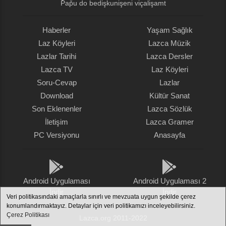
P̌ap̌u do bedişǩunişeni viçalişamt
Haberler
Yaşam Sağlık
Laz Köyleri
Lazca Müzik
Lazlar Tarihi
Lazca Dersler
Lazca TV
Laz Köyleri
Soru-Cevap
Lazlar
Download
Kültür Sanat
Son Eklenenler
Lazca Sözlük
İletişim
Lazca Gramer
PC Versiyonu
Anasayfa
Android Uygulaması
Android Uygulaması 2
İndir
İndir
Veri politikasındaki amaçlarla sınırlı ve mevzuata uygun şekilde çerez
konumlandırmaktayız. Detaylar için veri politikamızı inceleyebilirsiniz.
Çerez Politikası
Lazca.org 2011-2022