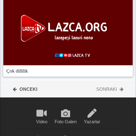
Çok dillilik
ONCEKI
SONRAKI
Video
Foto Galeri
Yazarlar