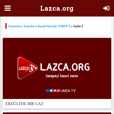
Laz
ca.org
Anasayfa
»
Yazarlar
»
Kamil Aksoylu TOROCİ
» Sayfa 3
EREĞLİ'DE BİR LAZ