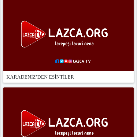
KARADENİZ’DEN ESİNTİLER