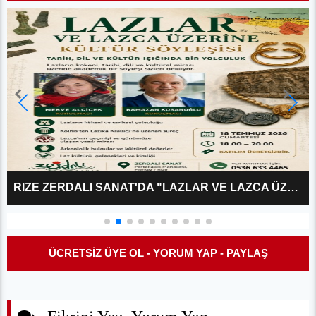
RIZE ZERDALI SANAT'DA "LAZLAR VE LAZCA ÜZERINE?" KÜLTÜR SÖYLEŞISI
ÜCRETSİZ ÜYE OL - YORUM YAP - PAYLAŞ