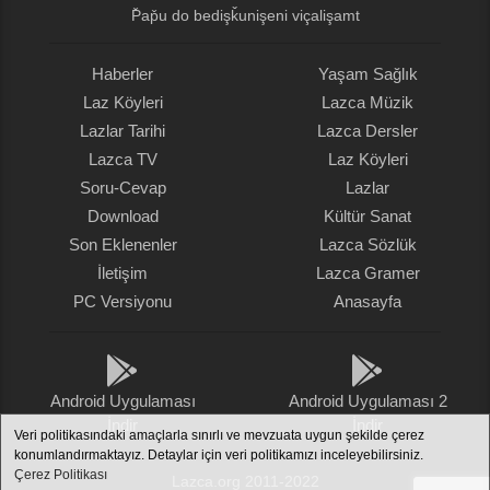
P̌ap̌u do bedişǩunişeni viçalişamt
Haberler
Yaşam Sağlık
Laz Köyleri
Lazca Müzik
Lazlar Tarihi
Lazca Dersler
Lazca TV
Laz Köyleri
Soru-Cevap
Lazlar
Download
Kültür Sanat
Son Eklenenler
Lazca Sözlük
İletişim
Lazca Gramer
PC Versiyonu
Anasayfa
Android Uygulaması
Android Uygulaması 2
İndir
İndir
Veri politikasındaki amaçlarla sınırlı ve mevzuata uygun şekilde çerez
konumlandırmaktayız. Detaylar için veri politikamızı inceleyebilirsiniz.
Çerez Politikası
Lazca.org 2011-2022