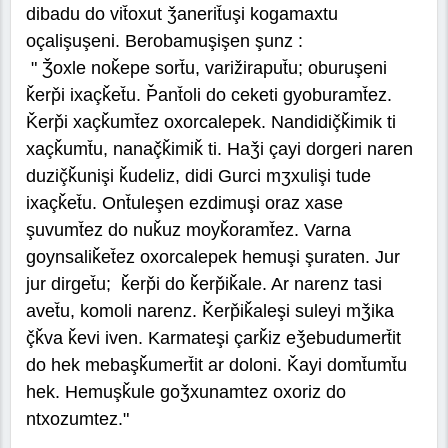
dibadu do vit̆oxut ǯanerit̆uşi kogamaxtu
oçalişuşeni. Berobamuşişen şunz :
" Ǯoxle noǩepe sort̆u, varižiraput̆u; oburuşeni
ǩerp̌i ixaçǩet̆u. P̌ant̆oli do ceketi gyoburamt̆ez.
Ǩerp̌i xaçǩumt̆ez oxorcalepek. Nandidiç̌ǩimik ti
xaçǩumt̆u, nanaç̌ǩimiǩ ti. Haǯi çayi dorgeri naren
duziç̌ǩunişi ǩudeliz, didi Gurci mʒxulişi tude
ixaçǩet̆u. Ont̆uleşen ezdimuşi oraz xase
şuvumt̆ez do nuǩuz moyǩoramt̆ez. Varna
goynsaliǩet̆ez oxorcalepek hemuşi şuraten. Jur
jur dirget̆u; ǩerp̌i do ǩerp̌iǩale. Ar narenz tasi
avet̆u, komoli narenz. Ǩerp̌iǩaleşi suleyi mǯika
ç̌ǩva ǩevi iven. Karmateşi çarǩiz eǯebudumert̆it
do hek mebaşǩumert̆it ar doloni. Ǩayi domt̆umt̆u
hek. Hemuşǩule goǯxunamtez oxoriz do
ntxozumtez."