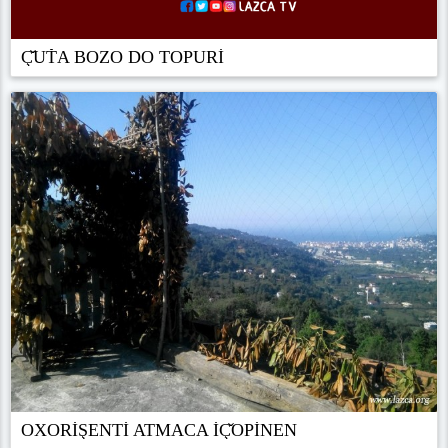
Ç̌UŤA BOZO DO TOPURİ
OXORİŞENTİ ATMACA İÇ̌OPİNEN