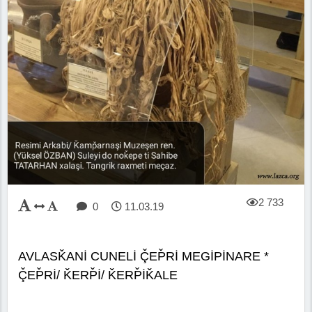
2 733
0
11.03.19
AVLASǨANİ CUNELİ Ç̌EP̌Rİ MEGİPİNARE *
Ç̌EP̌Rİ/ ǨERP̌İ/ ǨERP̌İǨALE