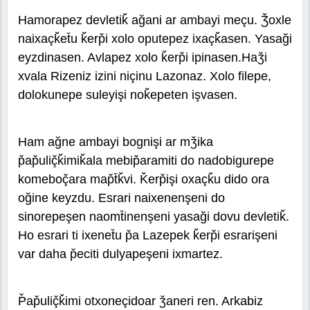
Hamorapez devletiǩ ağani ar ambayi meçu. Ǯoxle
naixaçǩet̆u ǩerp̌i xolo oputepez ixaçǩasen. Yasaği
eyzdinasen. Avlapez xolo ǩerp̌i ipinasen.Haǯi
xvala Rizeniz izini niçinu Lazonaz. Xolo filepe,
dolokunepe suleyişi noǩepeten işvasen.
Ham ağne ambayi bognişi ar mǯika
p̌ap̌uliç̌ǩimiǩala mebip̌aramiti do nadobigurepe
komeboç̌ara map̌t̆ǩvi. Ǩerp̌işi oxaçǩu dido ora
oğine keyzdu. Esrari naixenenşeni do
sinorepeşen naomt̆inenşeni yasaği dovu devletiǩ.
Ho esrari ti ixenet̆u p̌a Lazepek ǩerp̌i esrarişeni
var daha p̌eciti dulyapeşeni ixmartez.
P̌ap̌uliç̌ǩimi otxoneçidoar ǯaneri ren. Arkabiz