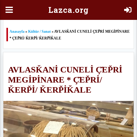
Laz
ca.org
Anasayfa
»
Kültür / Sanat
» AVLASǨANİ CUNELİ Ç̌EP̌Rİ MEGİPİNARE
* Ç̌EP̌Rİ/ ǨERP̌İ/ ǨERP̌İǨALE
AVLASǨANİ CUNELİ Ç̌EP̌Rİ
MEGİPİNARE * Ç̌EP̌Rİ/
ǨERP̌İ/ ǨERP̌İǨALE