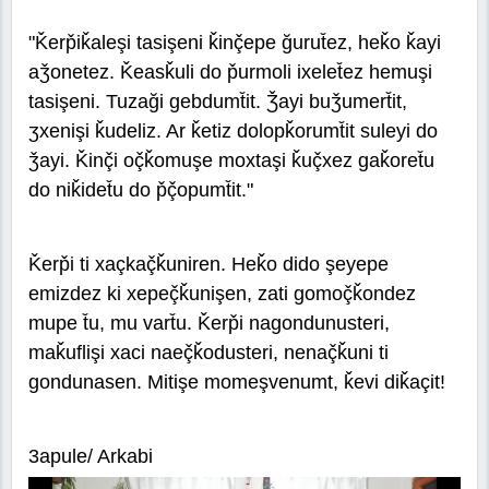
"Ǩerp̌iǩaleşi tasişeni ǩinç̌epe ğurut̆ez, heǩo ǩayi
aǯonetez. Ǩeasǩuli do p̌urmoli ixelet̆ez hemuşi
tasişeni. Tuzaği gebdumt̆it. Ǯayi buǯumert̆it,
ʒxenişi ǩudeliz. Ar ǩetiz dolopǩorumt̆it suleyi do
ǯayi. Ǩinç̌i oç̌ǩomuşe moxtaşi ǩuç̌xez gaǩoret̆u
do niǩidet̆u do p̌ç̌opumt̆it."
Ǩerp̌i ti xaçkaç̌ǩuniren. Heǩo dido şeyepe
emizdez ki xepeç̌ǩunişen, zati gomoç̌ǩondez
mupe t̆u, mu vart̆u. Ǩerp̌i nagondunusteri,
maǩuflişi xaci naeç̌ǩodusteri, nenaç̌ǩuni ti
gondunasen. Mitişe momeşvenumt, ǩevi diǩaçit!
3apule/ Arkabi