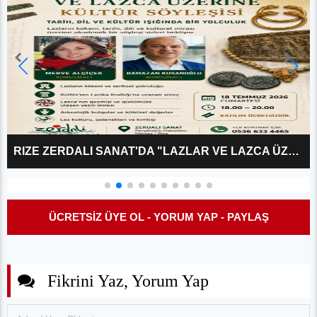
MEKALESKIRIT: DOĞU KARADENIZ’IN KAYIP ARKAIK BAŞKENTI
ÜCRETSİZ ÜYE OL - YORUM YAP - PAYLAŞ
Fikrini Yaz, Yorum Yap