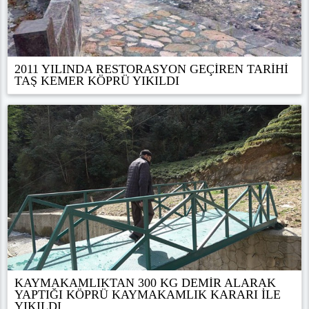
2011 YILINDA RESTORASYON GEÇİREN TARİHİ
TAŞ KEMER KÖPRÜ YIKILDI
KAYMAKAMLIKTAN 300 KG DEMİR ALARAK
YAPTIĞI KÖPRÜ KAYMAKAMLIK KARARI İLE
YIKILDI