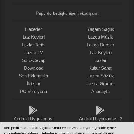
P̌ap̌u do bedişǩunişeni viçalişamt
Haberler
Yaşam Sağlık
Laz Köyleri
Lazca Müzik
Lazlar Tarihi
Lazca Dersler
Lazca TV
Laz Köyleri
Soru-Cevap
Lazlar
Download
Kültür Sanat
Son Eklenenler
Lazca Sözlük
İletişim
Lazca Gramer
PC Versiyonu
Anasayfa
Android Uygulaması
Android Uygulaması 2
İndir
İndir
Veri politikasındaki amaçlarla sınırlı ve mevzuata uygun şekilde çerez
konumlandırmaktayız. Detaylar için veri politikamızı inceleyebilirsiniz.