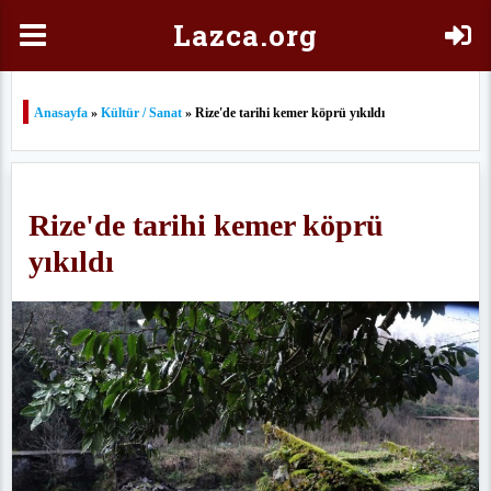
Laz
ca.org
Anasayfa
»
Kültür / Sanat
» Rize'de tarihi kemer köprü yıkıldı
Rize'de tarihi kemer köprü
yıkıldı