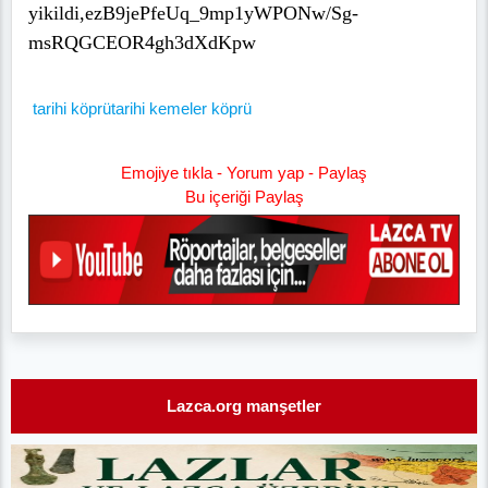
yikildi,ezB9jePfeUq_9mp1yWPONw/Sg-
msRQGCEOR4gh3dXdKpw
tarihi köprü
tarihi kemeler köprü
Emojiye tıkla - Yorum yap - Paylaş
Bu içeriği Paylaş
Lazca.org manşetler