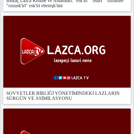
Birkaç Lazca Kelime ve Anlamları. "esk'iri" "osuri" "oxrasure"
"oxrask'iri" esk'iri ebereşk'imi
SOVYETLER BİRLİĞİ YÖNETİMİNDEKİ LAZLARIN
SÜRGÜN VE ASİMİLASYONU