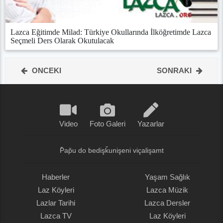
Lazca Eğitimde Milad: Türkiye Okullarında İlköğretimde Lazca
Seçmeli Ders Olarak Okutulacak
ONCEKI
SONRAKI
Video
Foto Galeri
Yazarlar
P̌ap̌u do bedişǩunişeni viçalişamt
Haberler
Yaşam Sağlık
Laz Köyleri
Lazca Müzik
Lazlar Tarihi
Lazca Dersler
Lazca TV
Laz Köyleri