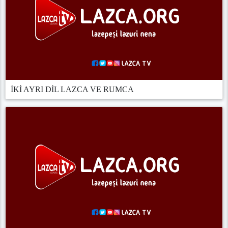
İKİ AYRI DİL LAZCA VE RUMCA