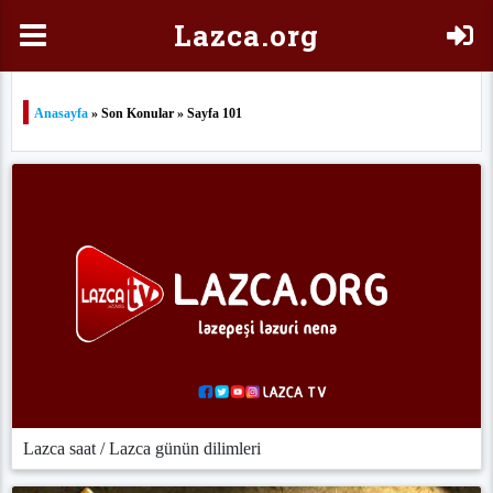
Laz
ca.org
Anasayfa
» Son Konular » Sayfa 101
Lazca saat / Lazca günün dilimleri