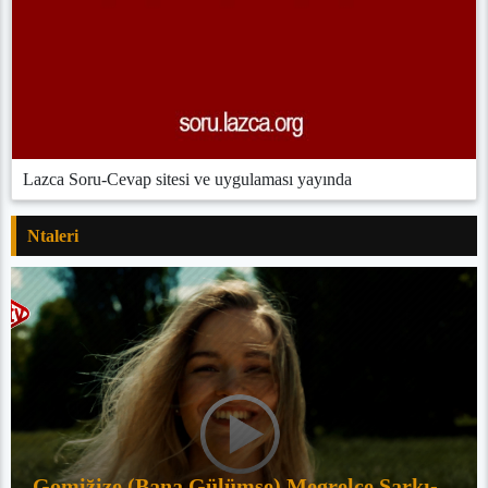
Lazca Soru-Cevap sitesi ve uygulaması yayında
Ntaleri
Gomiz̆iʒe (Bana Gülümse) Megrelce Şarkı-