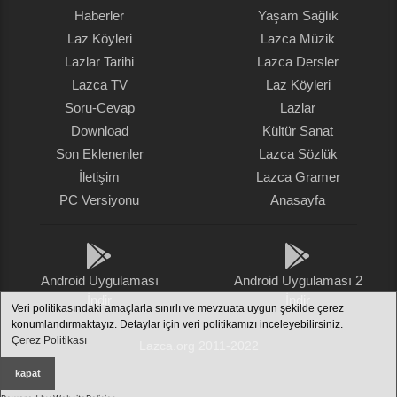
Haberler
Yaşam Sağlık
Laz Köyleri
Lazca Müzik
Lazlar Tarihi
Lazca Dersler
Lazca TV
Laz Köyleri
Soru-Cevap
Lazlar
Download
Kültür Sanat
Son Eklenenler
Lazca Sözlük
İletişim
Lazca Gramer
PC Versiyonu
Anasayfa
Android Uygulaması
Android Uygulaması 2
İndir
İndir
Veri politikasındaki amaçlarla sınırlı ve mevzuata uygun şekilde çerez
konumlandırmaktayız. Detaylar için veri politikamızı inceleyebilirsiniz.
Çerez Politikası
Lazca.org 2011-2022
kapat