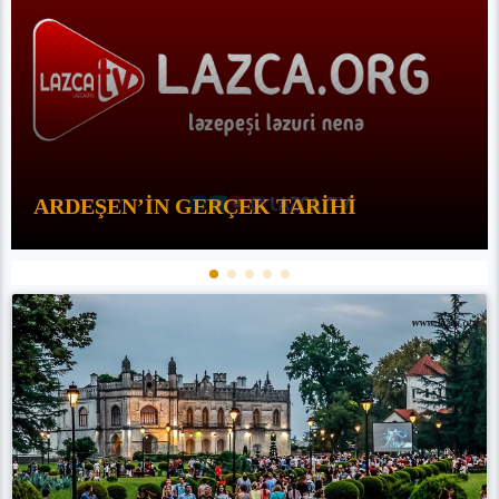
ARDEŞEN’İN GERÇEK TARİHİ