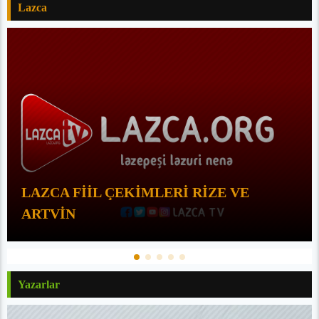
Lazca
LAZCA FİİL ÇEKİMLERİ RİZE VE
ARTVİN
Yazarlar