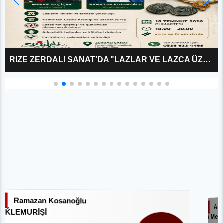
RIZE ZERDALI SANAT'DA "LAZLAR VE LAZCA ÜZERINE?" KÜLTÜR SÖYLEŞISI
Ramazan Kosanoğlu
Art
ǨLEMURİŞİ
/ Merv