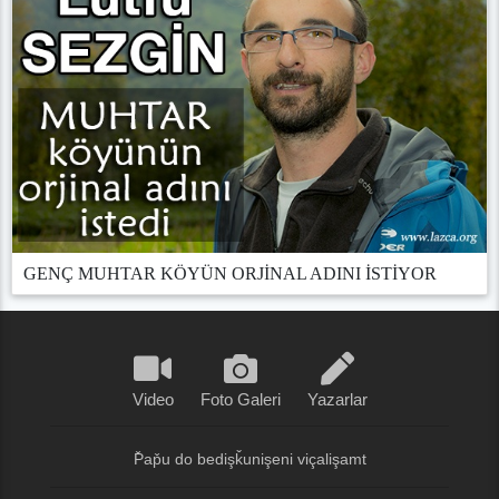
GENÇ MUHTAR KÖYÜN ORJİNAL ADINI İSTİYOR
Video
Foto Galeri
Yazarlar
P̌ap̌u do bedişǩunişeni viçalişamt