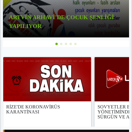
ARTVİN ARHAVİ'DE ÇOCUK ŞENLİĞİ
YAPILIYOR
RİZE'DE KORONAVİRÜS
SOVYETLER Bİ
KARANTİNASI
YÖNETİMİNDE
SÜRGÜN VE A