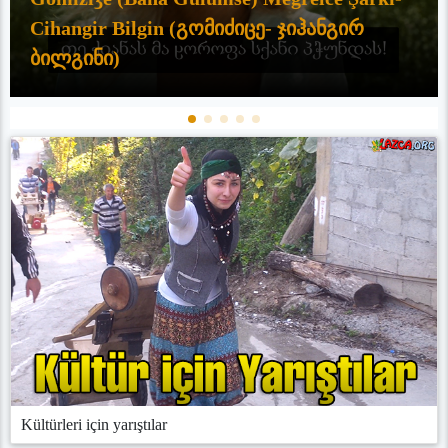
Cihangir Bilgin (გომიძიცე- ჯიჰანგირ
ბილგინი)
Kültürleri için yarıştılar