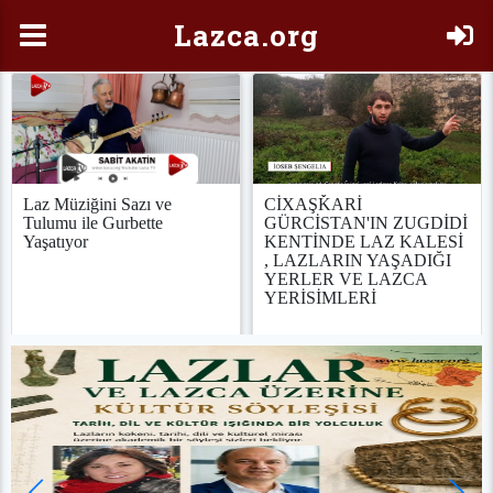
Laz
ca.org
Laz Müziğini Sazı ve
CİXAŞǨARİ
Tulumu ile Gurbette
GÜRCİSTAN'IN ZUGDİDİ
Yaşatıyor
KENTİNDE LAZ KALESİ
, LAZLARIN YAŞADIĞI
YERLER VE LAZCA
YERİSİMLERİ