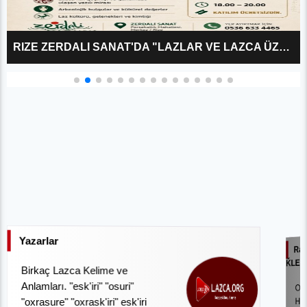
RIZE ZERDALI SANAT'DA "LAZLAR VE LAZCA ÜZERINE?" KÜLTÜR SÖYLEŞISI
Yazarlar
Ram
ǨLEM
Birkaç Lazca Kelime ve
Anlamları. "esk'iri" "osuri"
OS
"oxrasure" "oxrask'iri" esk'iri
HA