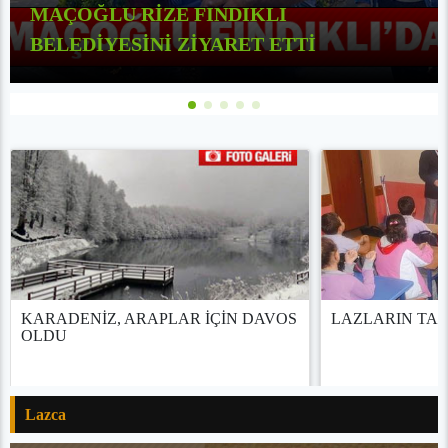
MAÇOĞLU RİZE FINDIKLI
BELEDİYESİNİ ZİYARET ETTİ
KARADENİZ, ARAPLAR İÇİN DAVOS
LAZLARIN TARİ
OLDU
Lazca