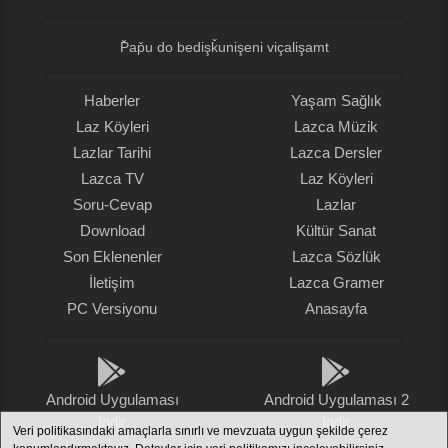
P̌ap̌u do bedişǩunişeni viçalişamt
Haberler
Yaşam Sağlık
Laz Köyleri
Lazca Müzik
Lazlar Tarihi
Lazca Dersler
Lazca TV
Laz Köyleri
Soru-Cevap
Lazlar
Download
Kültür Sanat
Son Eklenenler
Lazca Sözlük
İletişim
Lazca Gramer
PC Versiyonu
Anasayfa
Android Uygulaması
Android Uygulaması 2
İndir
İndir
Veri politikasındaki amaçlarla sınırlı ve mevzuata uygun şekilde çerez