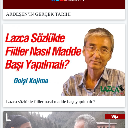
ARDEŞEN’İN GERÇEK TARİHİ
Lazca sözlükte fiiller nasıl madde başı yapılmalı ?