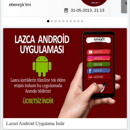
NO
ebereşk'imi
31-05-2013, 21:13
Lazuri Android Uygulama İndir