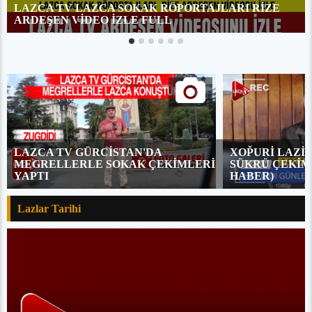
LAZCA TV LAZCA SOKAK RÖPORTAJLARI RİZE
ARDEŞEN VİDEO İZLE FULL
LAZCA TV GÜRCİSTAN'DA
XOP̌URİ LAZİ 
MEGRELLERLE SOKAK ÇEKİMLERİ
SÜKRÜ ÇEKİML
YAPTI
HABER)
Lazlar Tarihi