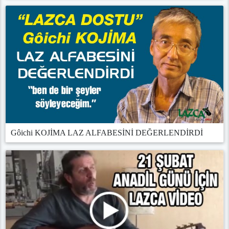
Gôichi KOJİMA LAZ ALFABESİNİ DEĞERLENDİRDİ