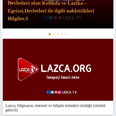
Devletleri olan Kolhida ve Laziǩa –
Egrissi,Devletleri ile ilgili naklettikleri
Bilgiler.3
Lazca, bilgisayar, internet ve bilişim terimleri sözlüğü (sürekli
güncel)