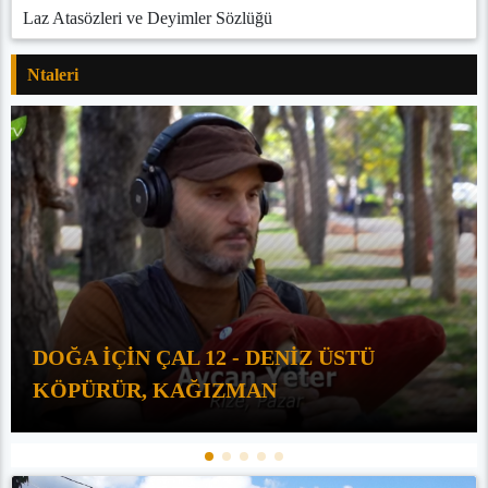
Laz Atasözleri ve Deyimler Sözlüğü
Ntaleri
DOĞA İÇİN ÇAL 12 - DENİZ ÜSTÜ
KÖPÜRÜR, KAĞIZMAN