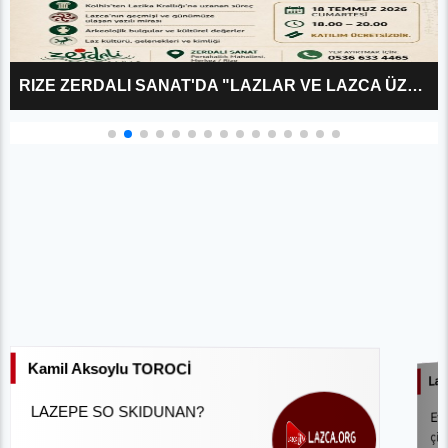
RIZE ZERDALI SANAT'DA "LAZLAR VE LAZCA ÜZERINE?" KÜLTÜR SÖYLEŞISI
Kamil Aksoylu TOROCİ
Laz
LAZEPE SO SKIDUNAN?
Eve
çile