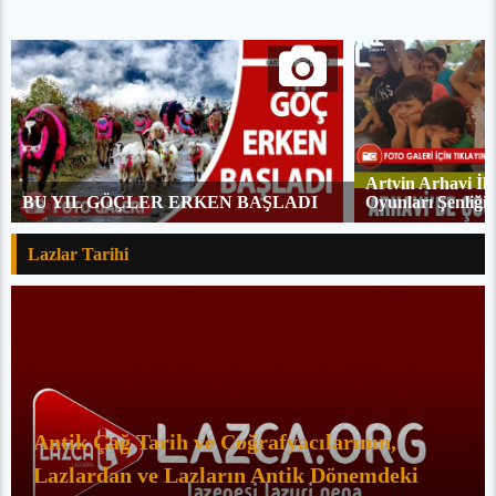
Artvin Arhavi İl
BU YIL GÖÇLER ERKEN BAŞLADI
Oyunları Şenliği 
Lazlar Tarihi
Antik Çağ Tarih ve Coğrafyacılarının,
Lazlardan ve Lazların Antik Dönemdeki