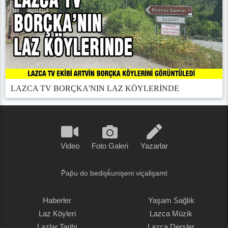
LAZCA TV BORÇKA'NIN LAZ KÖYLERİNDE
Video
Foto Galeri
Yazarlar
P̌ap̌u do bedişǩunişeni viçalişamt
Haberler
Yaşam Sağlık
Laz Köyleri
Lazca Müzik
Lazlar Tarihi
Lazca Dersler