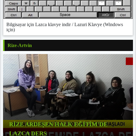
Bilgisayar için Lazca klavye indir / Lazuri Klavye (Windows
için)
Rize-Artvin
RİZE ARDEŞEN HALK EĞİTİM'DE
LAZCA DERS